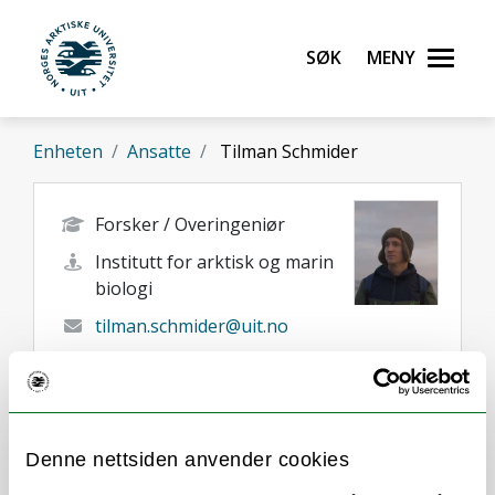
Gå til hovedinnhold
Søk
Meny
UiT Norges arktiske universitet
Enheten
Ansatte
Tilman Schmider
Forsker / Overingeniør
Institutt for arktisk og marin
biologi
tilman.schmider@uit.no
+47 77 64 50 41
Tromsø
Her finner du meg
Denne nettsiden anvender cookies