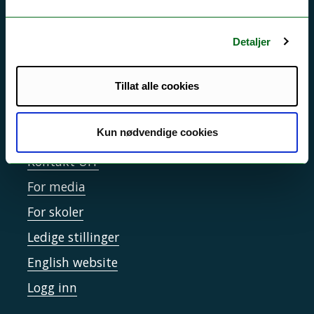
Driftsmeldinger
Personvern ved UiT
Detaljer
Sikkerhet, beredskap og personvern
Informasjonskapsler
Tillat alle cookies
Tilgjengelighetserklæring
Kun nødvendige cookies
Kontakt UiT
For media
For skoler
Ledige stillinger
English website
Logg inn