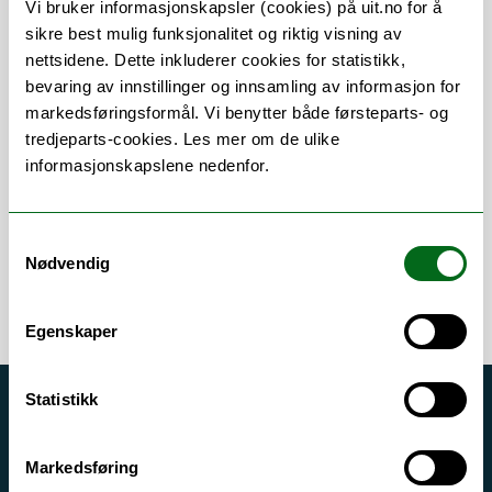
Vi bruker informasjonskapsler (cookies) på uit.no for å
sikre best mulig funksjonalitet og riktig visning av
nettsidene. Dette inkluderer cookies for statistikk,
bevaring av innstillinger og innsamling av informasjon for
Om
Forskning og undervisning
markedsføringsformål. Vi benytter både førsteparts- og
tredjeparts-cookies. Les mer om de ulike
Publikasjoner
Her finner du meg
informasjonskapslene nedenfor.
Samtykkevalg
Nødvendig
Egenskaper
Statistikk
Akutt hjelp
Si ifra!
Markedsføring