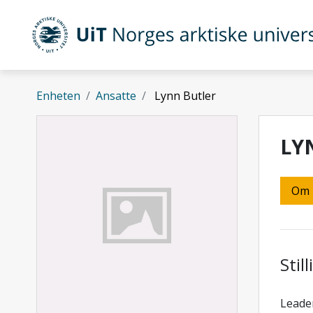
Gå til hovedinnhold
UiT Norges arktiske universitet
Enheten
Ansatte
Lynn Butler
LY
Om
Stil
Leade