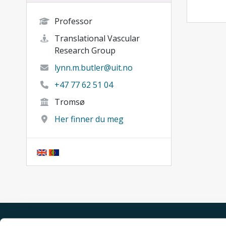
Professor
Translational Vascular
Research Group
lynn.m.butler@uit.no
+47 77 62 51 04
Tromsø
Her finner du meg