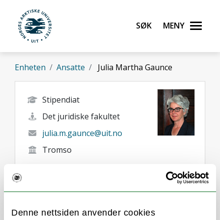
Gå til hovedinnhold
Søk
Meny
UiT Norges arktiske universitet
Enheten
Ansatte
Julia Martha Gaunce
Stipendiat
Det juridiske fakultet
julia.m.gaunce@uit.no
Tromso
Denne nettsiden anvender cookies