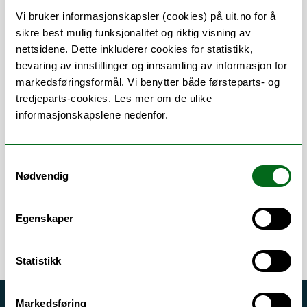
Om
Forskning og undervisning
Vi bruker informasjonskapsler (cookies) på uit.no for å
CV
Publikasjoner
sikre best mulig funksjonalitet og riktig visning av
nettsidene. Dette inkluderer cookies for statistikk,
Andre publikasjoner
bevaring av innstillinger og innsamling av informasjon for
markedsføringsformål. Vi benytter både førsteparts- og
tredjeparts-cookies. Les mer om de ulike
informasjonskapslene nedenfor.
Stillingsbeskrivelse
Samtykkevalg
The other Polar Code: subjectivity and the
Nødvendig
regulation of ships in Arctic waters
Egenskaper
Statistikk
Markedsføring