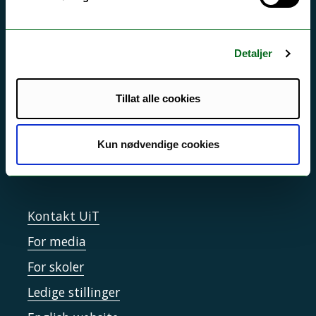
Akutt hjelp
Si ifra!
Detaljer
Driftsmeldinger
Personvern ved UiT
Tillat alle cookies
Sikkerhet, beredskap og personvern
Informasjonskapsler
Kun nødvendige cookies
Tilgjengelighetserklæring
Kontakt UiT
For media
For skoler
Ledige stillinger