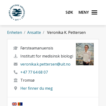
Gå til hovedinnhold
Søk
Meny
UiT Norges arktiske universitet
Enheten
Ansatte
Veronika K. Pettersen
Førsteamanuensis
Institutt for medisinsk biologi
veronika.k.pettersen@uit.no
+47 77 64 68 07
Tromsø
Her finner du meg