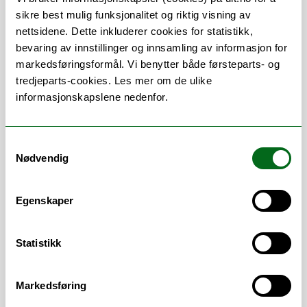
Professor) at Host-Microbe
sikre best mulig funksjonalitet og riktig visning av
Interactions and Pediatric Research
nettsidene. Dette inkluderer cookies for statistikk,
Groups, Department of Medical
bevaring av innstillinger og innsamling av informasjon for
Biology, UiT
markedsføringsformål. Vi benytter både førsteparts- og
2020-2021 NFR-financed researcher,
tredjeparts-cookies. Les mer om de ulike
Department of Clinical Medicine, UiT
informasjonskapslene nedenfor.
2018-2020 Visiting researcher, Snyder
Institute for Chronic Diseases,
Samtykkevalg
Cumming School of Medicine,
Nødvendig
University of Calgary, Canada
2013-2017 Postdoctor, Department of
Clinical Science, Faculty of Medicine
Egenskaper
and Dentistry, University of Bergen,
Norway
Statistikk
2008-2012 PhD fellow, Department of
Biotechnology and Food Science,
Faculty of Natural Sciences, NTNU,
Markedsføring
Norway