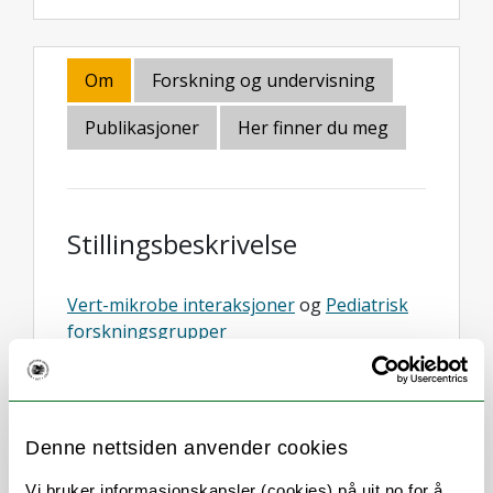
Om
Forskning og undervisning
Publikasjoner
Her finner du meg
Stillingsbeskrivelse
Vert-mikrobe interaksjoner
og
Pediatrisk
forskningsgrupper
Stilling finansiert av
Centre for New
Antibacterial Strategies
Stillinger
Denne nettsiden anvender cookies
2022- Førsteamanuensis (Associate
Vi bruker informasjonskapsler (cookies) på uit.no for å