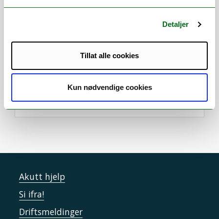
Utdannelse
Detaljer
PhD Biotechnology, Norwegian
University of Science and Technology
MSc Biotechnology, Technical
Tillat alle cookies
University of Denmark
Biochemistry, University of Chemistry
and Technology in Prague, Czechia
Kun nødvendige cookies
Akutt hjelp
Si ifra!
Driftsmeldinger