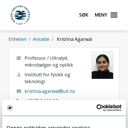
Gå til hovedinnhold
Søk
Meny
UiT Norges arktiske universitet
Enheten
Ansatte
Krishna Agarwal
Professor / Ultralyd,
mikrobølger og optikk
Institutt for fysikk og
teknologi
krishna.agarwal@uit.no
+47 77 64 51 57
Tromsø
Her finner du meg