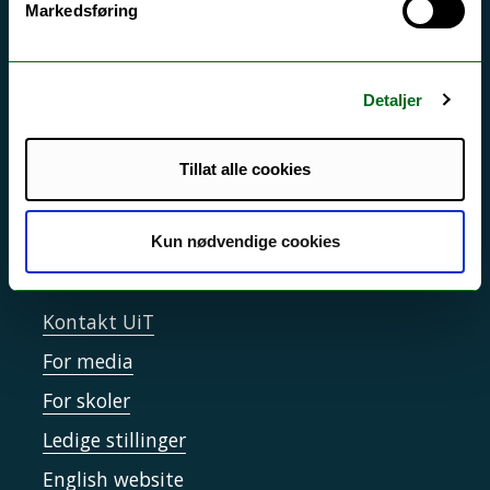
Markedsføring
Si ifra!
Driftsmeldinger
Detaljer
Personvern ved UiT
Sikkerhet, beredskap og personvern
Tillat alle cookies
Informasjonskapsler
Tilgjengelighetserklæring
Kun nødvendige cookies
Kontakt UiT
For media
For skoler
Ledige stillinger
English website