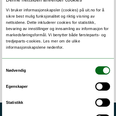
Denne nettsiden anvender cookies
Vi bruker informasjonskapsler (cookies) på uit.no for å
sikre best mulig funksjonalitet og riktig visning av
nettsidene. Dette inkluderer cookies for statistikk,
bevaring av innstillinger og innsamling av informasjon for
Om
Forskning og undervisning
markedsføringsformål. Vi benytter både førsteparts- og
tredjeparts-cookies. Les mer om de ulike
Her finner du meg
informasjonskapslene nedenfor.
Samtykkevalg
Error rendering component
Nødvendig
Egenskaper
Statistikk
Akutt hjelp