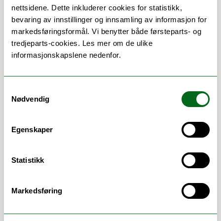
nettsidene. Dette inkluderer cookies for statistikk,
methods in indigenous studies; master
bevaring av innstillinger og innsamling av informasjon for
thesis in indigenous studies; Indigenous
markedsføringsformål. Vi benytter både førsteparts- og
peoples - politics, institutions and tools;
tredjeparts-cookies. Les mer om de ulike
negotiations and consultations in northern
informasjonskapslene nedenfor.
and indigenous areas og norsk politikk:
institusjoner og prosesser.
Veileder studenter på
Samtykkevalg
masterprogrammene Indigenous Studies
Nødvendig
og Governance and Entrepreneurship in
Northern and Indigenous Areas.
Egenskaper
Leder forskningsgruppa
Indigenous
Peoples, Governance, Rights, Institutions
Statistikk
and Democracy
Markedsføring