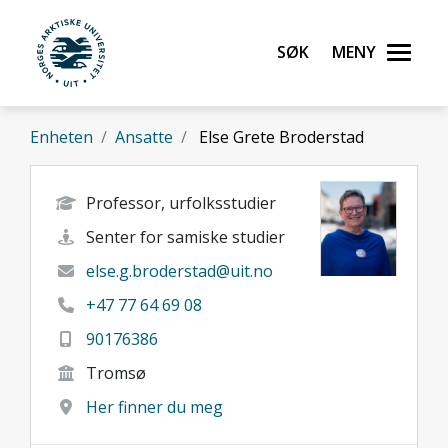
Gå til hovedinnhold
Søk
Meny
UiT Norges arktiske universitet
Enheten
Ansatte
Else Grete Broderstad
Professor, urfolksstudier
Senter for samiske studier
else.g.broderstad@uit.no
+47 77 64 69 08
90176386
Tromsø
Her finner du meg