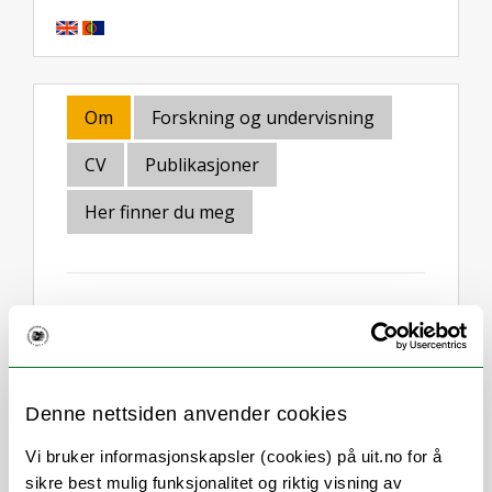
Om
Forskning og undervisning
CV
Publikasjoner
Her finner du meg
Stillingsbeskrivelse
Koordinator på masterprogrammet
Denne nettsiden anvender cookies
Indigenous Studies.
Vi bruker informasjonskapsler (cookies) på uit.no for å
Underviser på kursene introduction to
sikre best mulig funksjonalitet og riktig visning av
indigenous studies; methodology and