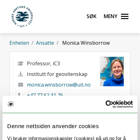
Gå til hovedinnhold
Søk
Meny
UiT Norges arktiske universitet
Enheten
Ansatte
Monica Winsborrow
Professor, iC3
Institutt for geovitenskap
monica.winsborrow@uit.no
+47 77 62 31 76
Tromsø
Her finner du meg
Denne nettsiden anvender cookies
Vi bruker informasjonskapsler (cookies) på uit.no for å