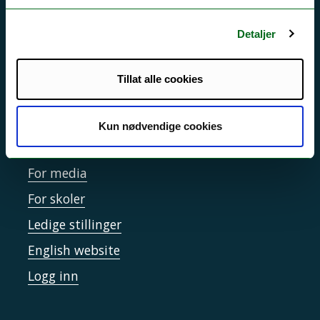
Personvern ved UiT
Detaljer
Sikkerhet, beredskap og personvern
Informasjonskapsler
Tillat alle cookies
Tilgjengelighetserklæring
Kun nødvendige cookies
Kontakt UiT
For media
For skoler
Ledige stillinger
English website
Logg inn