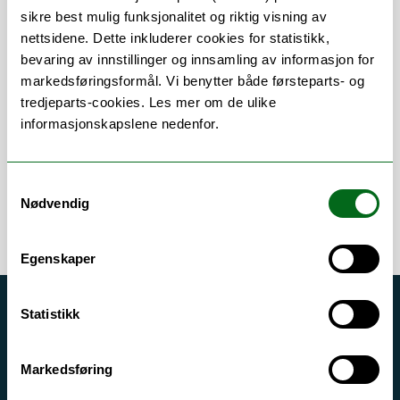
sikre best mulig funksjonalitet og riktig visning av
nettsidene. Dette inkluderer cookies for statistikk,
bevaring av innstillinger og innsamling av informasjon for
Om
Forskning og undervisning
markedsføringsformål. Vi benytter både førsteparts- og
Publikasjoner
Her finner du meg
tredjeparts-cookies. Les mer om de ulike
informasjonskapslene nedenfor.
Samtykkevalg
Nødvendig
Egenskaper
Statistikk
Akutt hjelp
Si ifra!
Markedsføring
Driftsmeldinger