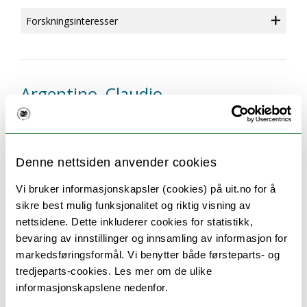
Forskningsinteresser
Argentino, Claudio
Researcher
Institutt for geovitenskap
Fakultet for naturvitenskap og teknologi
Denne nettsiden anvender cookies
claudio.argentino@uit.no
Vi bruker informasjonskapsler (cookies) på uit.no for å
Naturfagbygget 3.019
sikre best mulig funksjonalitet og riktig visning av
+47 77 62 51 90
nettsidene. Dette inkluderer cookies for statistikk,
Forskningsinteresser
bevaring av innstillinger og innsamling av informasjon for
markedsføringsformål. Vi benytter både førsteparts- og
tredjeparts-cookies. Les mer om de ulike
informasjonskapslene nedenfor.