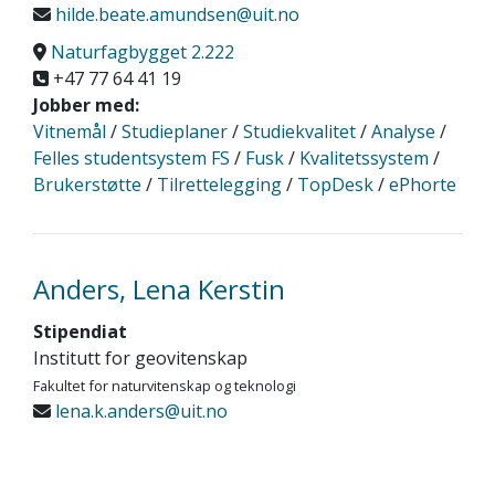
hilde.beate.amundsen@uit.no
Naturfagbygget 2.222
+47 77 64 41 19
Jobber med:
Vitnemål
/
Studieplaner
/
Studiekvalitet
/
Analyse
/
Felles studentsystem FS
/
Fusk
/
Kvalitetssystem
/
Brukerstøtte
/
Tilrettelegging
/
TopDesk
/
ePhorte
Anders, Lena Kerstin
Stipendiat
Institutt for geovitenskap
Fakultet for naturvitenskap og teknologi
lena.k.anders@uit.no