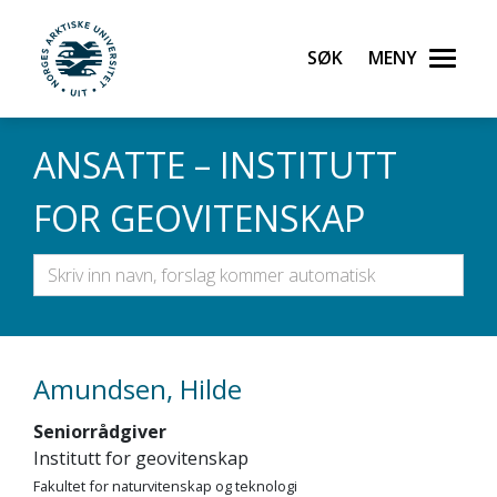
Gå til hovedinnhold
Søk
Meny
UiT Norges arktiske universitet
ANSATTE – INSTITUTT
FOR GEOVITENSKAP
Amundsen, Hilde
Seniorrådgiver
Institutt for geovitenskap
Fakultet for naturvitenskap og teknologi