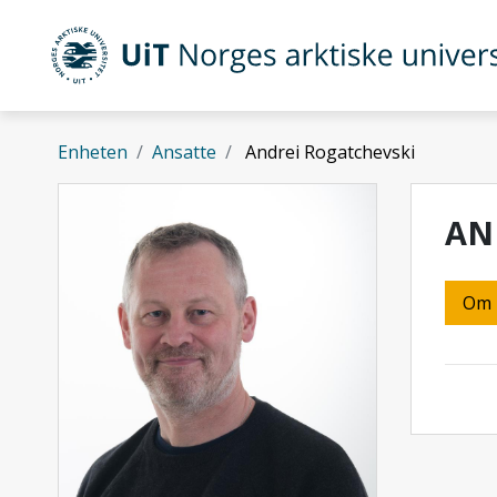
Gå til hovedinnhold
UiT Norges arktiske universitet
Enheten
Ansatte
Andrei Rogatchevski
AN
Om