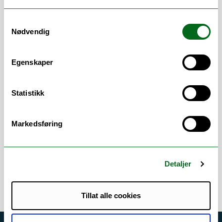
De Utrolige Årene (DUÅ) er en
behandlingstilnærming for barn med
Samtykkevalg
atferds- og sosiale vansker i alderen 0 til 12
Nødvendig
år, og består av ulike programmer rettet
mot foreldre, barn og ansatte i barnehage,
Egenskaper
skole og SFO (AKS). Les
mer: http://dua.uit.no/
Statistikk
De Utrolige Årenes kontor ved Regionalt
kunnskapssenter for barn og unge - Nord
(RKBU-Nord) (se hjemmeside),
Markedsføring
Universitetet i Tromsø står ansvarlig for
implementering og drift av DUÅ i Norge.
Detaljer
Tillat alle cookies