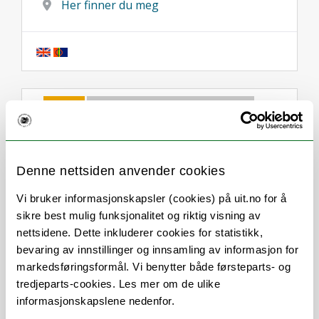
Her finner du meg
Om
Forskning og undervisning
Publikasjoner
Her finner du meg
Denne nettsiden anvender cookies
Vi bruker informasjonskapsler (cookies) på uit.no for å
Stillingsbeskrivelse
sikre best mulig funksjonalitet og riktig visning av
nettsidene. Dette inkluderer cookies for statistikk,
bevaring av innstillinger og innsamling av informasjon for
Opplæring, veiledning og sertifisering av
markedsføringsformål. Vi benytter både førsteparts- og
fagfolk innen De Utrolige Årene.
tredjeparts-cookies. Les mer om de ulike
informasjonskapslene nedenfor.