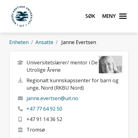
Gå til hovedinnhold
Søk
Meny
UiT Norges arktiske universitet
Enheten
Ansatte
Janne Evertsen
Universitetslærer/ mentor i De
Utrolige Årene
Regionalt kunnskapssenter for barn og
unge, Nord (RKBU Nord)
janne.evertsen@uit.no
+47 77 64 92 50
+47 91 14 36 52
Tromsø