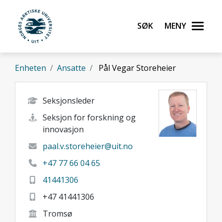
Gå til hovedinnhold
Søk
Meny
UiT Norges arktiske universitet
Enheten
Ansatte
Pål Vegar Storeheier
Seksjonsleder
Seksjon for forskning og
innovasjon
paal.v.storeheier@uit.no
+47 77 66 04 65
41441306
+47 41441306
Tromsø