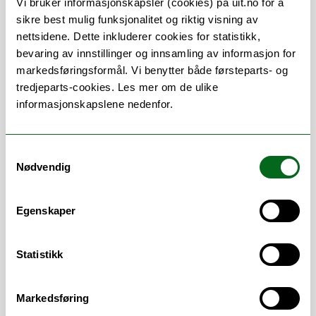
Vi bruker informasjonskapsler (cookies) på uit.no for å
oppgaver innen forskning, innovasjon og
sikre best mulig funksjonalitet og riktig visning av
eksterne relasjoner, herunder:
nettsidene. Dette inkluderer cookies for statistikk,
Ledelse av seksjonen.
bevaring av innstillinger og innsamling av informasjon for
Bidra til utvikling og implementering
markedsføringsformål. Vi benytter både førsteparts- og
av universitetets strategier og mål.
tredjeparts-cookies. Les mer om de ulike
Lederstøtte.
informasjonskapslene nedenfor.
Bidra til at universitetet har gode
administrative støttefunksjoner som
Samtykkevalg
understøtter universitetets mål.
Nødvendig
Bidra til godt samarbeid og
hensiktsmessig arbeidsdeling.
Bidra til at organisasjonen har høy
Egenskaper
kompetanse innen administrasjonen,
og gi støtte til og være pådriver for
Statistikk
utviklings- og forbedringstiltak i alle
deler av virksomheten.
Arbeide for å
Markedsføring