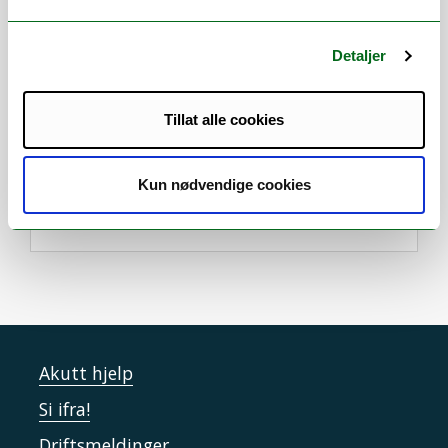
Arbeidsområder
Detaljer
Administrativ ledelse
/
Analyse
/
Arbeidsmiljø
/
Forskerutdanning
/
Forskningsadministrasjon
/
Innovasjon
/
Tillat alle cookies
Internasjonalt samarbeid
/
Lederstøtte
/
Organisasjonsutvikling
/
Personaladministrasjon
/
Kun nødvendige cookies
Samfunnskontakt
/
Strategi
Akutt hjelp
Si ifra!
Driftsmeldinger