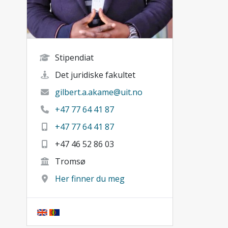
Stipendiat
Det juridiske fakultet
gilbert.a.akame@uit.no
+47 77 64 41 87
+47 77 64 41 87
+47 46 52 86 03
Tromsø
Her finner du meg