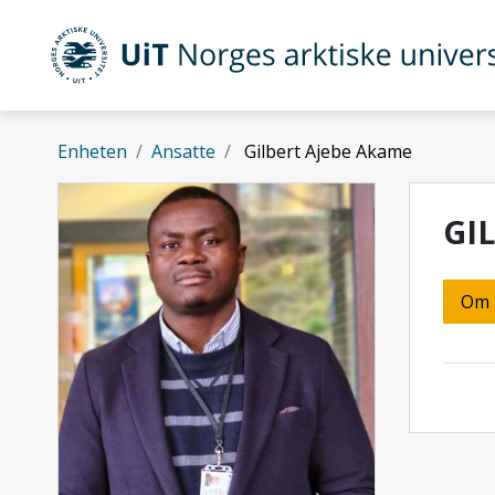
Gå til hovedinnhold
UiT Norges arktiske universitet
Enheten
Ansatte
Gilbert Ajebe Akame
GI
Om