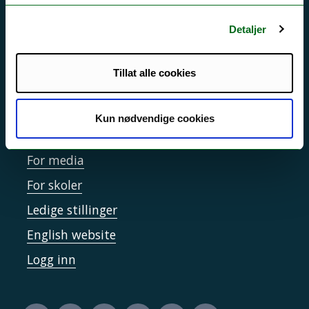
Personvern ved UiT
Sikkerhet, beredskap og personvern
Detaljer
Informasjonskapsler
Tillat alle cookies
Tilgjengelighetserklæring
Kun nødvendige cookies
Kontakt UiT
For media
For skoler
Ledige stillinger
English website
Logg inn