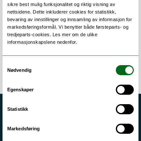
sikre best mulig funksjonalitet og riktig visning av
nettsidene. Dette inkluderer cookies for statistikk,
Om
Forskning og undervisning
bevaring av innstillinger og innsamling av informasjon for
markedsføringsformål. Vi benytter både førsteparts- og
Publikasjoner
Her finner du meg
tredjeparts-cookies. Les mer om de ulike
informasjonskapslene nedenfor.
Samtykkevalg
Nødvendig
Egenskaper
Akutt hjelp
Statistikk
Si ifra!
Markedsføring
Driftsmeldinger