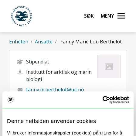
Gå til hovedinnhold
Søk
Meny
UiT Norges arktiske universitet
Enheten
Ansatte
Fanny Marie Lou Berthelot
Stipendiat
Institutt for arktisk og marin
biologi
fanny.m.berthelot@uit.no
Tromsø
Her finner du meg
Denne nettsiden anvender cookies
Vi bruker informasjonskapsler (cookies) på uit.no for å