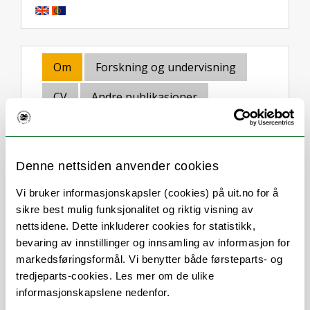
Om
Forskning og undervisning
CV
Andre publikasjoner
Her finner du meg
Denne nettsiden anvender cookies
Vi bruker informasjonskapsler (cookies) på uit.no for å
Stillingsbeskrivelse
sikre best mulig funksjonalitet og riktig visning av
nettsidene. Dette inkluderer cookies for statistikk,
Emelie Jonsson is associate professor of
bevaring av innstillinger og innsamling av informasjon for
English literature at the University of
markedsføringsformål. Vi benytter både førsteparts- og
Tromsø, Norway. Her research centers on
tredjeparts-cookies. Les mer om de ulike
the friction between human psychology
informasjonskapslene nedenfor.
and naturalistic cosmology, with interests