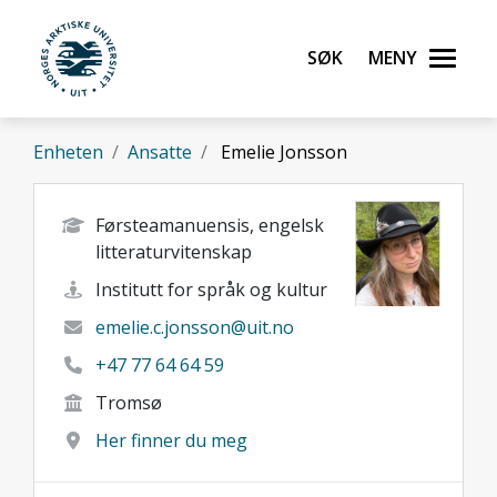
Gå til hovedinnhold
Søk
Meny
UiT Norges arktiske universitet
Enheten
Ansatte
Emelie Jonsson
Førsteamanuensis, engelsk
litteraturvitenskap
Institutt for språk og kultur
emelie.c.jonsson@uit.no
+47 77 64 64 59
Tromsø
Her finner du meg