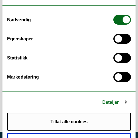
expanding into queer culture, naturalism,
Americana, and science fiction. She has
Samtykkevalg
published evolutionary interpretive
Nødvendig
arguments on a number of authors,
including E. M. Forster, H. G. Wells, Arthur
Egenskaper
Conan Doyle, and Joseph Conrad, as well as
collaborated on quantitative projects
concerning intellectual history, biocultural
Statistikk
theory, and poetic archetypes. In 2021, she
published the monograph The Early
Markedsføring
Evolutionary Imagination (Springer).
Error rendering component
Detaljer
Tillat alle cookies