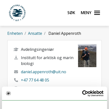
Gå til hovedinnhold
Søk
Meny
UiT Norges arktiske universitet
Enheten
Ansatte
Daniel Appenroth
Avdelingsingeniør
Institutt for arktisk og marin
biologi
daniel.appenroth@uit.no
+47 77 64 48 05
98626116
Tromsø
Her finner du meg