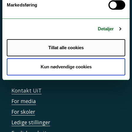
Akutt hjelp
Markedsføring
Si ifra!
Driftsmeldinger
Detaljer
Personvern ved UiT
Sikkerhet, beredskap og personvern
Tillat alle cookies
Informasjonskapsler
Tilgjengelighetserklæring
Kun nødvendige cookies
Kontakt UiT
For media
For skoler
Ledige stillinger