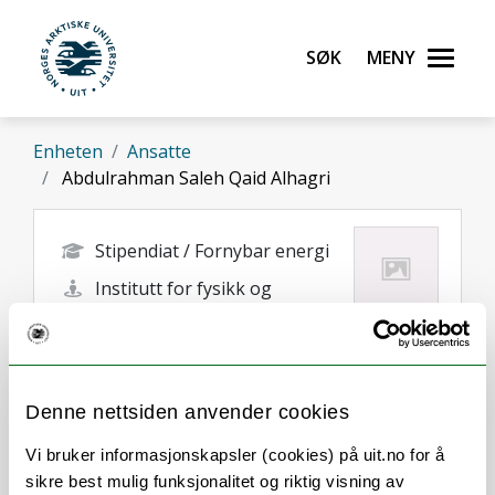
Gå til hovedinnhold
Søk
Meny
UiT Norges arktiske universitet
Enheten
Ansatte
Abdulrahman Saleh Qaid Alhagri
Stipendiat / Fornybar energi
Institutt for fysikk og
teknologi
abdulrahman.s.alhagri@uit.no
Tromsø
Denne nettsiden anvender cookies
Vi bruker informasjonskapsler (cookies) på uit.no for å
sikre best mulig funksjonalitet og riktig visning av