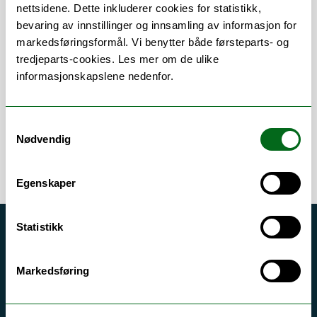
nettsidene. Dette inkluderer cookies for statistikk,
bevaring av innstillinger og innsamling av informasjon for
Om
Forskning og undervisning
markedsføringsformål. Vi benytter både førsteparts- og
tredjeparts-cookies. Les mer om de ulike
Publikasjoner
informasjonskapslene nedenfor.
Samtykkevalg
Nødvendig
Egenskaper
Statistikk
Akutt hjelp
Si ifra!
Markedsføring
Driftsmeldinger
Personvern ved UiT