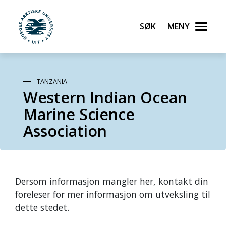
Søk
Meny
UiT Norges arktiske universitet
Gå til hovedinnhold
TANZANIA
Western Indian Ocean
Marine Science
Association
Dersom informasjon mangler her, kontakt din
foreleser for mer informasjon om utveksling til
dette stedet.