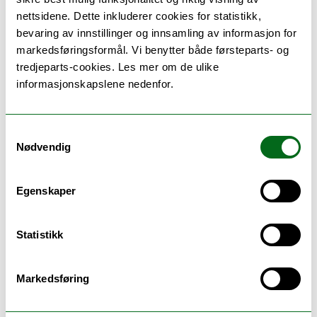
Disse studieprogrammene
nettsidene. Dette inkluderer cookies for statistikk,
kan utveksle hit
bevaring av innstillinger og innsamling av informasjon for
markedsføringsformål. Vi benytter både førsteparts- og
tredjeparts-cookies. Les mer om de ulike
informasjonskapslene nedenfor.
Hvor ligger det
Samtykkevalg
Nødvendig
Egenskaper
Statistikk
Markedsføring