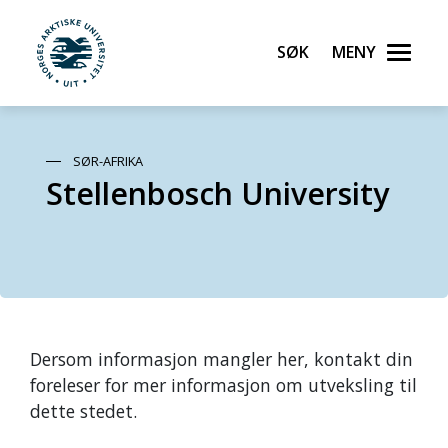
Søk
Meny
UiT Norges arktiske universitet
Gå til hovedinnhold
SØR-AFRIKA
Stellenbosch University
Dersom informasjon mangler her, kontakt din
foreleser for mer informasjon om utveksling til
dette stedet.