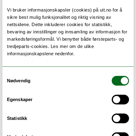
Disse studieprogrammene
Vi bruker informasjonskapsler (cookies) på uit.no for å
sikre best mulig funksjonalitet og riktig visning av
kan utveksle hit
nettsidene. Dette inkluderer cookies for statistikk,
bevaring av innstillinger og innsamling av informasjon for
markedsføringsformål. Vi benytter både førsteparts- og
Samfunnssikkerhet - master (M-SAMFSIKK)
tredjeparts-cookies. Les mer om de ulike
informasjonskapslene nedenfor.
Hvor ligger det
Samtykkevalg
Nødvendig
Egenskaper
Statistikk