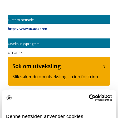
Ekstern nettside
https://www.su.ac.za/en
Utvekslingsprogram
UTFORSK
Søk om utveksling
Slik søker du om utveksling - trinn for trinn
Utvekslingsinformasjon
Finn ut hvor du kan dra og hvordan du søker.
Denne nettsiden anvender cookies