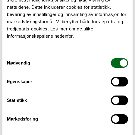
Disse studieprogrammene
nettsidene. Dette inkluderer cookies for statistikk,
kan utveksle hit
bevaring av innstillinger og innsamling av informasjon for
markedsføringsformål. Vi benytter både førsteparts- og
tredjeparts-cookies. Les mer om de ulike
Geovitenskap- bachelor (B-GEO)
informasjonskapslene nedenfor.
Samtykkevalg
Geosciences - master (M-GEO)
Nødvendig
Egenskaper
Medie- og dokumentasjonsvitenskap -
bachelor (B-MEDOK)
Statistikk
Medieproduksjon - bachelor (BAMED)
Markedsføring