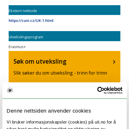
Ekstern nettside
https://cuni.cz/UK-1.html
Utvekslingsprogram
Erasmus+
Søk om utveksling
Slik søker du om utveksling - trinn for trinn
Utvekslingsinformasjon
Finn ut hvor du kan dra og hvordan du søker.
Denne nettsiden anvender cookies
Vi bruker informasjonskapsler (cookies) på uit.no for å
sikre best mulig funksjonalitet og riktig visning av