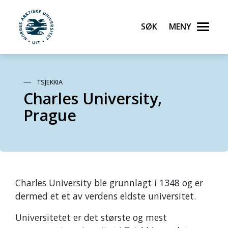
Søk
Meny
UiT Norges arktiske universitet
Gå til hovedinnhold
TSJEKKIA
Charles University,
Prague
Charles University ble grunnlagt i 1348 og er
dermed et et av verdens eldste universitet.
Universitetet er det største og mest