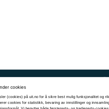
Kontakt UiT
nder cookies
For media
er (cookies) på uit.no for å sikre best mulig funksjonalitet og rik
For skoler
erer cookies for statistikk, bevaring av innstillinger og innsamlin
Ledige stillinger
ingsformål. Vi benytter både førsteparts- og tredjeparts-cookie