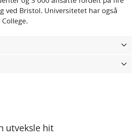
enter og 3 000 ansatte fordelt på fire
og ved Bristol. Universitetet har også
 College.
 utveksle hit