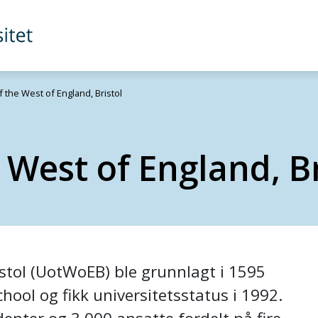
f the West of England, Bristol
 West of England, Br
istol (UotWoEB) ble grunnlagt i 1595
ool og fikk universitetsstatus i 1992.