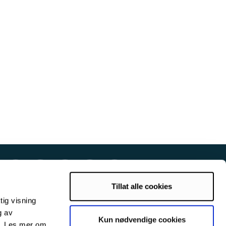
Tillat alle cookies
tig visning
g av
Kun nødvendige cookies
s. Les mer om