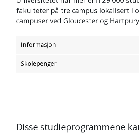
Universitetet har mer enn 29 000 stud
fakulteter på tre campus lokalisert i 
campuser ved Gloucester og Hartpury
Informasjon
Skolepenger
Disse studieprogrammene kan