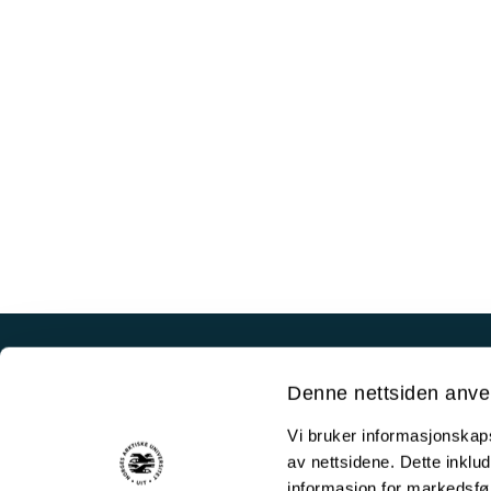
Akutt hjelp
Denne nettsiden anve
Si ifra!
Vi bruker informasjonskapsl
Driftsmeldinger
av nettsidene. Dette inklud
Personvern ved UiT
informasjon for markedsfør