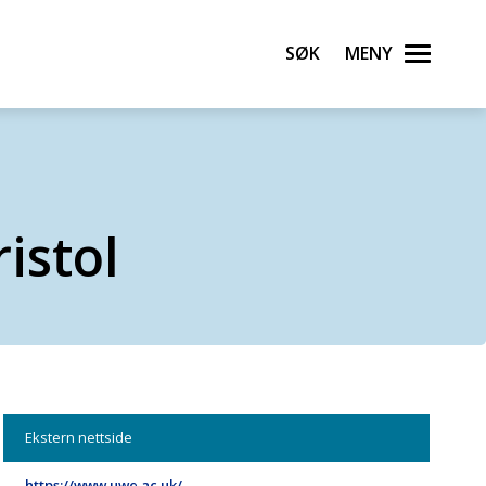
Søk
Meny
istol
Ekstern nettside
https://www.uwe.ac.uk/