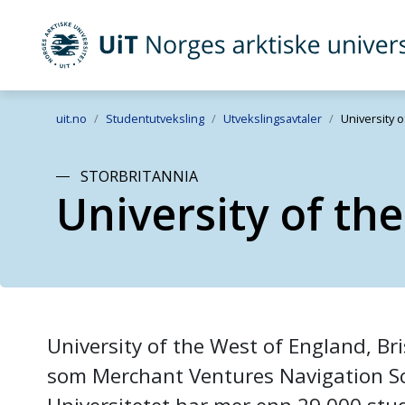
UiT Norges arktiske universitet
Gå til hovedinnhold
uit.no
Studentutveksling
Utvekslingsavtaler
University o
STORBRITANNIA
University of the
University of the West of England, Br
som Merchant Ventures Navigation Sch