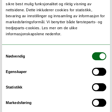
sikre best mulig funksjonalitet og riktig visning av
Disse studieprogrammene
nettsidene. Dette inkluderer cookies for statistikk,
bevaring av innstillinger og innsamling av informasjon for
kan utveksle hit
markedsføringsformål. Vi benytter både førsteparts- og
tredjeparts-cookies. Les mer om de ulike
informasjonskapslene nedenfor.
Hvor ligger det
Samtykkevalg
Nødvendig
Egenskaper
Statistikk
Markedsføring