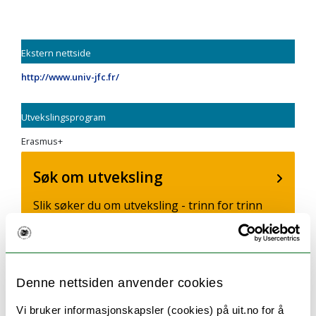
Ekstern nettside
http://www.univ-jfc.fr/
Utvekslingsprogram
Erasmus+
Søk om utveksling
Slik søker du om utveksling - trinn for trinn
Utvekslingsinformasjon
Denne nettsiden anvender cookies
Finn ut hvor du kan dra og hvordan du søker.
Vi bruker informasjonskapsler (cookies) på uit.no for å