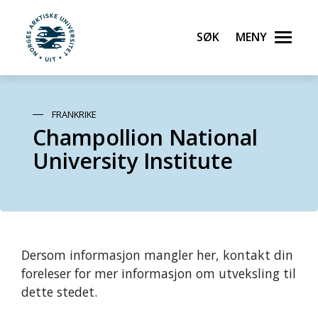
Søk
Meny
UiT Norges arktiske universitet
Gå til hovedinnhold
FRANKRIKE
Champollion National
University Institute
Dersom informasjon mangler her, kontakt din
foreleser for mer informasjon om utveksling til
dette stedet.