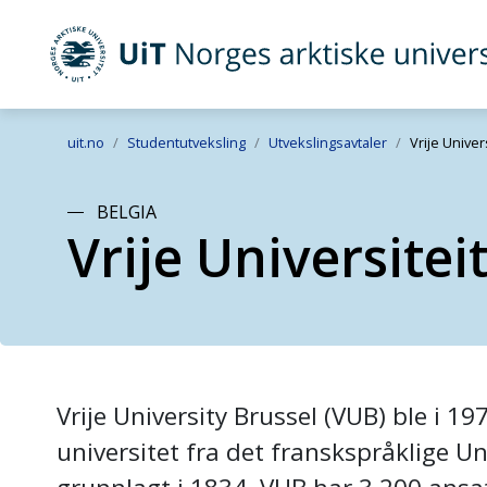
UiT Norges arktiske universitet
Gå til hovedinnhold
uit.no
Studentutveksling
Utvekslingsavtaler
Vrije Univer
BELGIA
Vrije Universitei
Vrije University Brussel (VUB) ble i 
universitet fra det franskspråklige Un