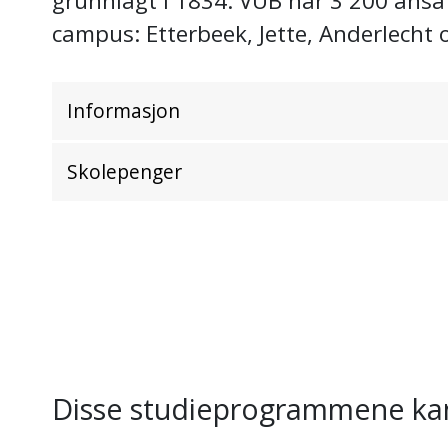
grunnlagt i 1834. VUB har 3 200 ansat
campus: Etterbeek, Jette, Anderlecht 
Informasjon
Skolepenger
Disse studieprogrammene kan