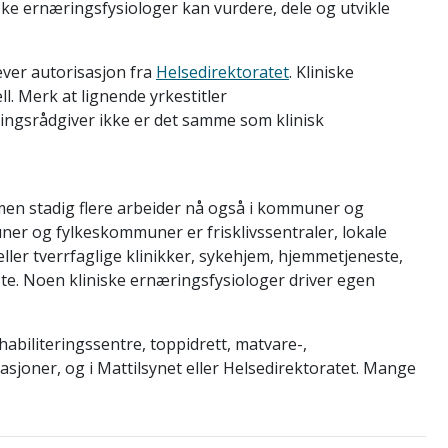
iske ernæringsfysiologer kan vurdere, dele og utvikle
rever autorisasjon fra
Helsedirektoratet
. Kliniske
l. Merk at lignende yrkestitler
ngsrådgiver ikke er det samme som klinisk
.
men stadig flere arbeider nå også i kommuner og
r og fylkeskommuner er frisklivssentraler, lokale
eller tverrfaglige klinikker, sykehjem, hjemmetjeneste,
ste. Noen kliniske ernæringsfysiologer driver egen
abiliteringssentre, toppidrett, matvare-,
asjoner, og i Mattilsynet eller Helsedirektoratet. Mange