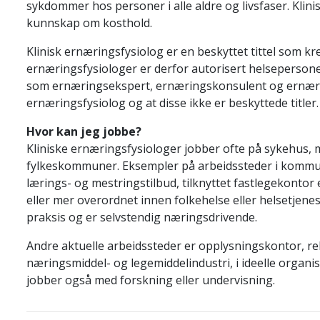
sykdommer hos personer i alle aldre og livsfaser. Klin
kunnskap om kosthold.
Klinisk ernæringsfysiolog
er en beskyttet tittel som k
ernæringsfysiologer er derfor autorisert helsepersonel
som ernæringsekspert, ernæringskonsulent og ernæri
ernæringsfysiolog og at disse ikke er beskyttede titler
Hvor kan jeg jobbe?
Kliniske ernæringsfysiologer jobber ofte på sykehus, 
fylkeskommuner. Eksempler på arbeidssteder i kommune
lærings- og mestringstilbud, tilknyttet fastlegekontor 
eller mer overordnet innen folkehelse eller helsetjene
praksis og er selvstendig næringsdrivende.
Andre aktuelle arbeidssteder er opplysningskontor, reh
næringsmiddel- og legemiddelindustri, i ideelle organis
jobber også med forskning eller undervisning.