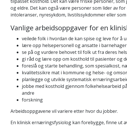
tilpasset kosthold. Det kan være friske personer, som 
og eldre. Det kan også være personer som lider av for 
intoleranser, nyresykdom, livstilssykdommer eller so
Vanlige arbeidsoppgaver for en klini
veilede folk i hvordan de kan spise og leve for å 
lære opp helsepersonell og ansatte i barnehager
se på og vurdere behovet til folk ut fra deres hel
gi råd og lære opp om kosthold til pasienter og d
foreslå og starte behandling, som spesialkost, n
kvalitetssikre mat i kommune og helse- og omso
planlegge og utvikle systematisk ernæringsarbe
jobbe med kosthold gjennom folkehelsearbeid på u
andre
forskning
Arbeidsoppgavene vil variere etter hvor du jobber.
En klinisk ernæringsfysiolog kan
forebygge
, finne ut 