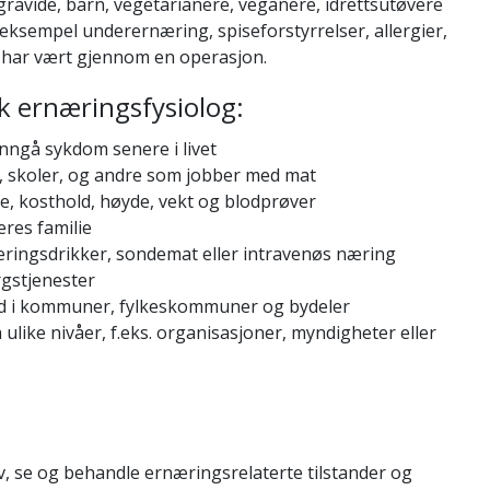
gravide, barn, vegetarianere, veganere, idrettsutøvere
eksempel underernæring, spiseforstyrrelser, allergier,
m har vært gjennom en operasjon.
sk ernæringsfysiolog:
unngå sykdom senere i livet
, skoler, og andre som jobber med mat
se, kosthold, høyde, vekt og blodprøver
eres familie
æringsdrikker, sondemat eller intravenøs næring
rgstjenester
id i kommuner, fylkeskommuner og bydeler
like nivåer, f.eks. organisasjoner, myndigheter eller
av, se og behandle ernæringsrelaterte tilstander og