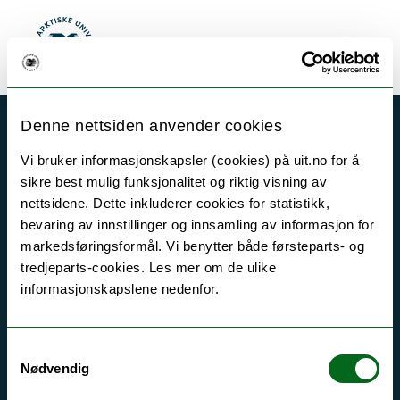
Gå til hovedinnhold
Søk
Meny
UiT Norges arktiske universitet
Akutt hjelp
Si ifra!
Denne nettsiden anvender cookies
Driftsmeldinger
Vi bruker informasjonskapsler (cookies) på uit.no for å
sikre best mulig funksjonalitet og riktig visning av
Personvern ved UiT
nettsidene. Dette inkluderer cookies for statistikk,
Sikkerhet, beredskap og personvern
bevaring av innstillinger og innsamling av informasjon for
markedsføringsformål. Vi benytter både førsteparts- og
Informasjonskapsler
tredjeparts-cookies. Les mer om de ulike
Tilgjengelighetserklæring
informasjonskapslene nedenfor.
Samtykkevalg
Kontakt UiT
Nødvendig
For media