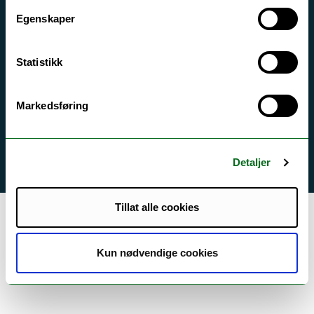
For skoler
Egenskaper
Ledige stillinger
Statistikk
English website
Logg inn
Markedsføring
Detaljer
Tillat alle cookies
Kun nødvendige cookies