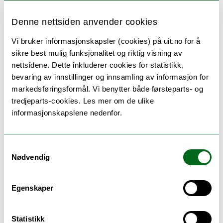
Information for students seeking information on
English taught degree programmes at UiT
Denne nettsiden anvender cookies
Vi bruker informasjonskapsler (cookies) på uit.no for å
sikre best mulig funksjonalitet og riktig visning av
nettsidene. Dette inkluderer cookies for statistikk,
bevaring av innstillinger og innsamling av informasjon for
markedsføringsformål. Vi benytter både førsteparts- og
tredjeparts-cookies. Les mer om de ulike
informasjonskapslene nedenfor.
Samtykkevalg
Nødvendig
Why UiT?
Egenskaper
Great reasons to choose UiT The Arctic University
Statistikk
of Norway