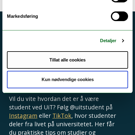
Markedsføring
Detaljer
Hvordan er det å
være student ved
Tillat alle cookies
UiT?
Kun nødvendige cookies
Vil du vite hvordan det er å være
student ved UiT? Følg @uitstudent på
Instagram
eller
TikTok
, hvor studenter
deler fra livet på universitetet. Her får
du praktiske tips om studier og