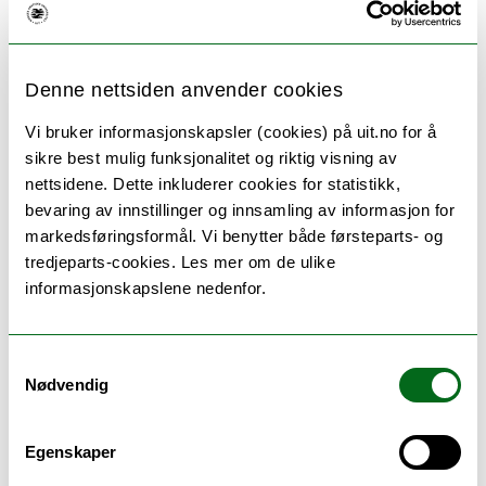
Denne nettsiden anvender cookies
Vi bruker informasjonskapsler (cookies) på uit.no for å
sikre best mulig funksjonalitet og riktig visning av
nettsidene. Dette inkluderer cookies for statistikk,
bevaring av innstillinger og innsamling av informasjon for
markedsføringsformål. Vi benytter både førsteparts- og
tredjeparts-cookies. Les mer om de ulike
informasjonskapslene nedenfor.
Seks gode grunner til å velge UiT
Samtykkevalg
Nødvendig
Populære og unike studier, en rekke
utvekslingsmuligheter, et inkluderende
Egenskaper
studentmiljø, kort vei til storslått natur og