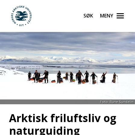
Søk
Meny
UiT Norges arktiske universitet
Gå til hovedinnhold
Foto: Rune Sundelin
Arktisk friluftsliv og
naturguiding