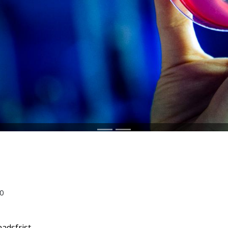
0
adsfrist