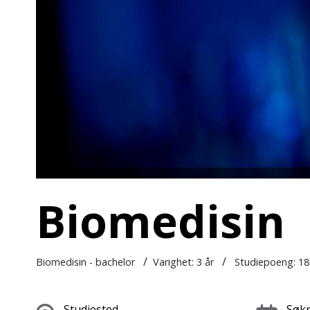
Biomedisin
/
/
Biomedisin - bachelor
Varighet:
3 år
Studiepoeng: 18
Studiested
Søkn