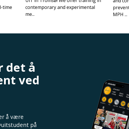
UiT in Tromsø! We offer training in
and con
l-time
contemporary and experimental
prevent
me...
MPH ...
 det å
ent ved
 er å være
@uitstudent på