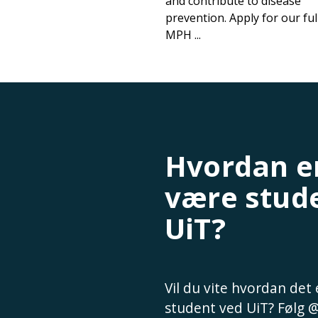
and contribute to disease
prevention. Apply for our ful
MPH ...
Hvordan er
være stud
UiT?
Vil du vite hvordan det
student ved UiT? Følg 