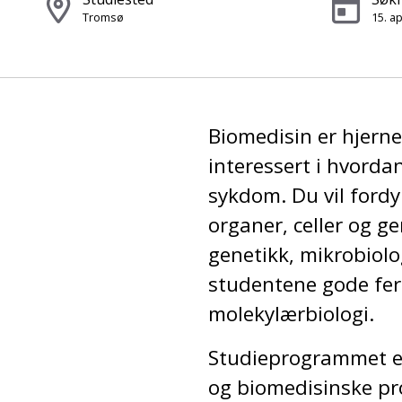
Tromsø
15. ap
Biomedisin er hjern
interessert i hvord
sykdom. Du vil ford
organer, celler og g
genetikk, mikrobiolo
studentene gode ferd
molekylærbiologi.
Studieprogrammet er
og biomedisinske pro