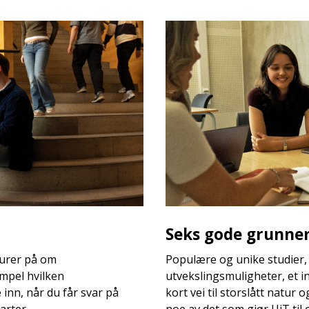
Seks gode grunner 
 lurer på om
Populære og unike studier,
mpel hvilken
utvekslingsmuligheter, et i
nn, når du får svar på
kort vei til storslått natur 