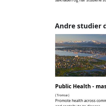
søknaden og når studiene st
Andre studier d
Public Health - ma
( Tromsø )
Promote health across comm