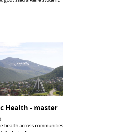
et godt sted å være student.
ic Health - master
)
e health across communities