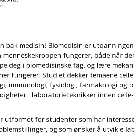
ril
en bak medisin! Biomedisin er utdanningen
an menneskekroppen fungerer, både når den 
ype deg i biomedisinske fag, og lære mek
ener fungerer. Studiet dekker temaene celleb
gi, immunologi, fysiologi, farmakologi og to
igheter i laboratorieteknikker innen celle-
 utformet for studenter som har interesse
blemstillinger, og som ønsker å utvikle la