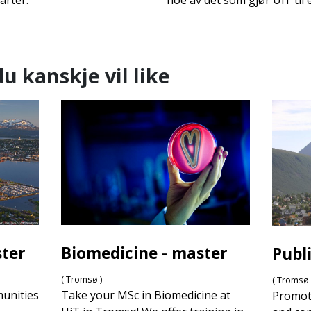
arter.
noe av det som gjør UiT til 
u kanskje vil like
ster
Biomedicine - master
Publ
( Tromsø )
( Tromsø 
unities
Take your MSc in Biomedicine at
Promot