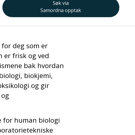
Søk via
Samordna opptak
 for deg som er
er frisk og ved
anismene bak hvordan
iologi, biokjemi,
ksikologi og gir
 og
 for human biologi
boratorietekniske