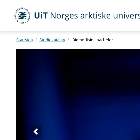
UiT Norges arktiske universitet
Startsida
Studiekatalog
Biomedisin - bachelor
Gå til hovedinnhold
Forrige