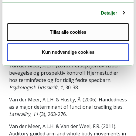
Detaljer
Van der Meer, A.L.H. (2010/2013). Tidlig utvikling
hos de minste barn i alderen 0-1 år. I E.B.H.
Sandseter, T.L. Hagen & T. Moser (red.),
Tillat alle cookies
Kroppslighet i Barnehagen: Pedagogisk arbeid med
kropp, bevegelse og helse
(s. 150-169). Oslo:
Kun nødvendige cookies
Gyldendal Akademisk.
Van der Meer, A.L.H. (2016). Persepsjon av visuell
bevegelse og prospektiv kontroll: Hjernestudier
hos terminfødte og for tidlig fødte spedbarn.
Psykologisk Tidsskrift
,
1
, 30-38.
Van der Meer, A.L.H. & Husby, Å. (2006). Handedness
as a major determinant of functional cradling bias.
Laterality
,
11
(3), 263-276.
Van der Meer, A.L.H. & Van der Weel, F.R. (2011).
Auditory guided arm and whole body movements in