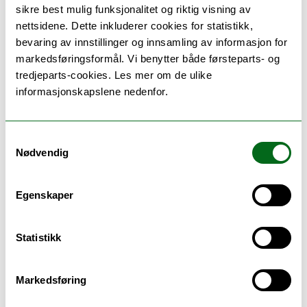
sikre best mulig funksjonalitet og riktig visning av
nettsidene. Dette inkluderer cookies for statistikk,
Pensum
bevaring av innstillinger og innsamling av informasjon for
markedsføringsformål. Vi benytter både førsteparts- og
Siegler, R., DeLoache, J., & Eisenberg, N. (2014).
How
tredjeparts-cookies. Les mer om de ulike
children develop
(4th. ed.). New York: Worth..
informasjonskapslene nedenfor.
Kapittel 1, s. 1-37
Kapittel 2, s. 39-83
Samtykkevalg
Nødvendig
Kapittel 3, s. 85-127
Kapittel 4, s. 130-145, s. 161-167
Egenskaper
Kapittel 5, s. 172-198 & s. 198-213
Statistikk
Kapittel 6, s. 215-252 (unntatt ikke-språklige
symboler)
Markedsføring
Kapittel 7, s. 260-295