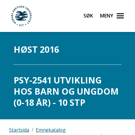
Søk
Meny
UiT Norges arktiske universitet
Gå til hovedinnhold
HØST 2016
PSY-2541 UTVIKLING
HOS BARN OG UNGDOM
(0-18 ÅR) - 10 STP
Startsida
Emnekatalog