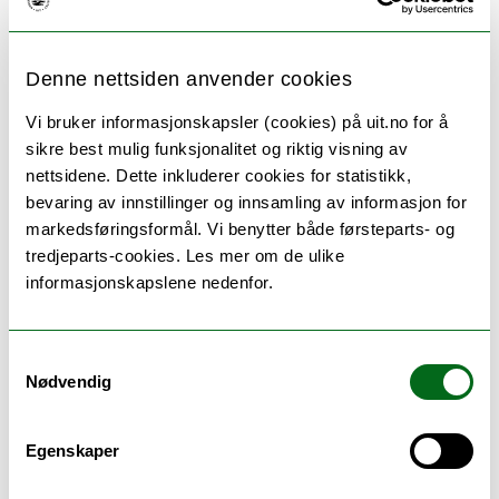
studentene oppfordres til å bidra til diskusjon. I
undervisningsopplegget er det inkludert
oppgaveskriving med obligatorisk individuell
Denne nettsiden anvender cookies
veiledning og fortløpende evaluering.
Vi bruker informasjonskapsler (cookies) på uit.no for å
Pensumlitteraturen leses på norsk og engelsk og
sikre best mulig funksjonalitet og riktig visning av
eventuelt andre språk der dette er naturlig. Alle
nettsidene. Dette inkluderer cookies for statistikk,
emner midtveis-evalueres en gang i løpet en 3-
bevaring av innstillinger og innsamling av informasjon for
årsperiode på bachelorgradsnivå. Programstyret
markedsføringsformål. Vi benytter både førsteparts- og
avgjør hvilken studieretning som skal evalueres
tredjeparts-cookies. Les mer om de ulike
per år, og hvilke emner som skal evalueres av
informasjonskapslene nedenfor.
studenter og lærer per år.
Samtykkevalg
Nødvendig
Eksamen
Egenskaper
Arbeidskrav: