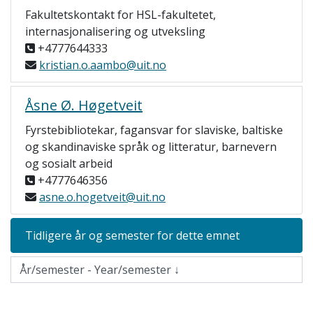
Fakultetskontakt for HSL-fakultetet,
internasjonalisering og utveksling
+4777644333
kristian.o.aambo@uit.no
Åsne Ø. Høgetveit
Fyrstebibliotekar, fagansvar for slaviske, baltiske
og skandinaviske språk og litteratur, barnevern
og sosialt arbeid
+4777646356
asne.o.hogetveit@uit.no
Tidligere år og semester for dette emnet