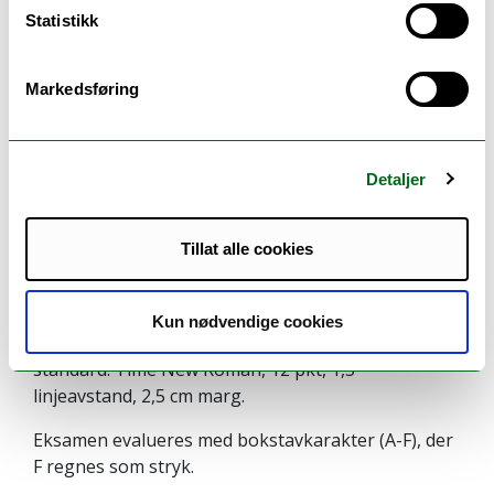
Statistikk
Følgende arbeidskrav må være gjennomførte og
godkjent før man kan fremstille seg til eksamen:
Markedsføring
70 % oppmøte
Innlevering av oppgavemanuskript (minimum
1750 ord) med ajourført litteraturliste, samt
Detaljer
oppmøte til individuell veiledning.
En skriftlig prøve i Fronter.
Tillat alle cookies
Eksamen består av:
Semesteroppgave på ca. 8 sider.
Kun nødvendige cookies
Alle skriftlige arbeider er basert på følgende
standard: Time New Roman, 12 pkt, 1,5
linjeavstand, 2,5 cm marg.
Eksamen evalueres med bokstavkarakter (A-F), der
F regnes som stryk.