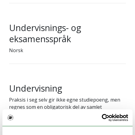
Undervisnings- og
eksamensspråk
Norsk
Undervisning
Praksis i seg selv gir ikke egne studiepoeng, men
regnes som en obligatorisk del av samlet
utdanning. Praksis utgjør til sammen 10 dager i
høstsemesteret. Praksis gjennomføres i grupper.
Alle emner evalueres en gang i løpet av