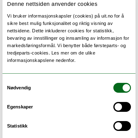
Denne nettsiden anvender cookies
programperioden. Programstyret avgjør hvilke
emner som skal evalueres av studenter og lærer
Vi bruker informasjonskapsler (cookies) på uit.no for å
per år.
sikre best mulig funksjonalitet og riktig visning av
nettsidene. Dette inkluderer cookies for statistikk,
bevaring av innstillinger og innsamling av informasjon for
markedsføringsformål. Vi benytter både førsteparts- og
tredjeparts-cookies. Les mer om de ulike
Eksamen
informasjonskapslene nedenfor.
Vurderingsform:
Karakterskala:
Samtykkevalg
Nødvendig
Praksisvurdering
Bestått – Ikke
bestått
Egenskaper
Obligatoriske arbeidskrav:
Statistikk
Følgende arbeidskrav må være gjennomført og