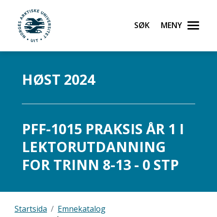
Søk
Meny
UiT Norges arktiske universitet
Gå til hovedinnhold
HØST 2024
PFF-1015 PRAKSIS ÅR 1 I
LEKTORUTDANNING
FOR TRINN 8-13 - 0 STP
Startsida
Emnekatalog