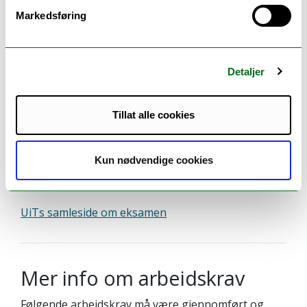
godkjent før man kan framstille seg til eksamen:
Markedsføring
Deltatt i all praksis
Godkjent – ikke
(obligatorisk)
godkjent
Detaljer
Gjennomført
Godkjent – ikke
Tillat alle cookies
klasseromsobservasjon
godkjent
Levert
Godkjent – ikke
Kun nødvendige cookies
praksisdokumentasjon
godkjent
UiTs samleside om eksamen
Mer info om arbeidskrav
Følgende arbeidskrav må være gjennomført og