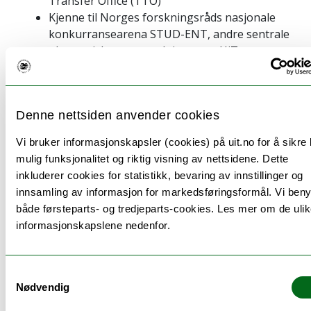
Transfer Office (TTO)
Kjenne til Norges forskningsråds nasjonale
konkurransearena STUD-ENT, andre sentrale
økonomiske støtteordninger og UiTs
mentorprogram
Kjenne til at innovasjon rommer tjeneste- og
produktinformasjon og brukerinvolvering, og
Denne nettsiden anvender cookies
kunne gi eksempler på dette
Vi bruker informasjonskapsler (cookies) på uit.no for å sikre
Ferdigheter
mulig funksjonalitet og riktig visning av nettsidene. Dette
Kunne overføre og anvende journalistiske
inkluderer cookies for statistikk, bevaring av innstillinger og
metoder på egen formidling
innsamling av informasjon for markedsføringsformål. Vi beny
Kunne tilpasse et budskap til ulike
både førsteparts- og tredjeparts-cookies. Les mer om de uli
målgrupper og kanaler ved hjelp av tekst,
informasjonskapslene nedenfor.
bilder og andre virkemidler
Kunne bruke media til å sette fokus på egen
forskning, innovasjon eller
Samtykkevalg
Nødvendig
forskningspolitiske problemstillinger, og til å
bringe inn fagkunnskap i den offentlige