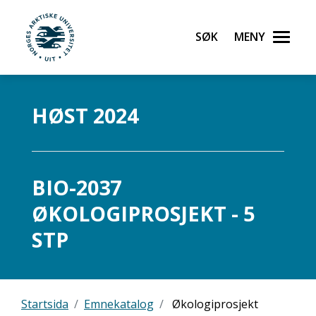
Søk
Meny
UiT Norges arktiske universitet
Gå til hovedinnhold
HØST 2024
BIO-2037
ØKOLOGIPROSJEKT - 5
STP
Startsida
Emnekatalog
Økologiprosjekt