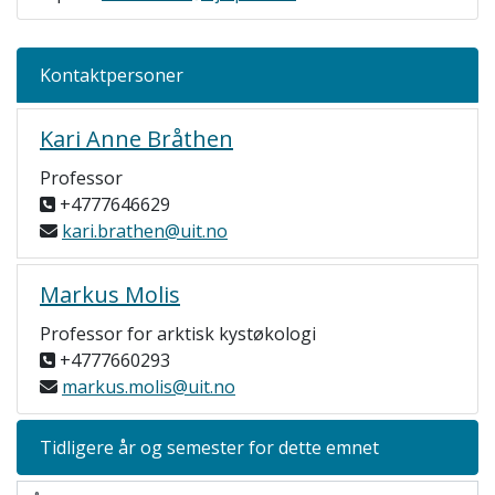
Kontaktpersoner
Kari Anne Bråthen
Professor
+4777646629
kari.brathen@uit.no
Markus Molis
Professor for arktisk kystøkologi
+4777660293
markus.molis@uit.no
Tidligere år og semester for dette emnet