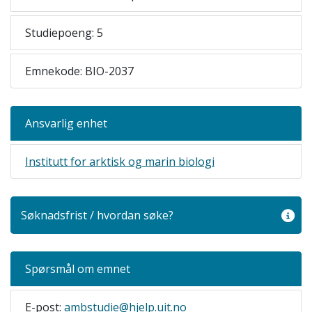
Studiepoeng: 5
Emnekode: BIO-2037
Ansvarlig enhet
Institutt for arktisk og marin biologi
Søknadsfrist / hvordan søke?
Spørsmål om emnet
E-post:
ambstudie@hjelp.uit.no