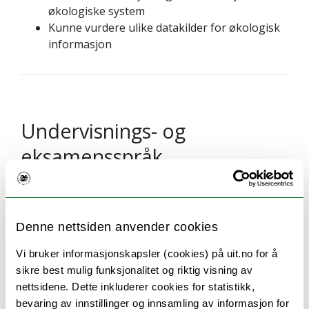
økologiske system
Kunne vurdere ulike datakilder for økologisk
informasjon
Undervisnings- og
eksamensspråk
Undervisningsspråket er hovedsakelig norsk. Noe
av undervisningen vil gis på engelsk.
Eksamensoppgavene gis både på norsk og
Denne nettsiden anvender cookies
engelsk. Studentene kan velge om de vil levere
Vi bruker informasjonskapsler (cookies) på uit.no for å
eksamensbesvarelser på norsk eller engelsk.
sikre best mulig funksjonalitet og riktig visning av
nettsidene. Dette inkluderer cookies for statistikk,
bevaring av innstillinger og innsamling av informasjon for