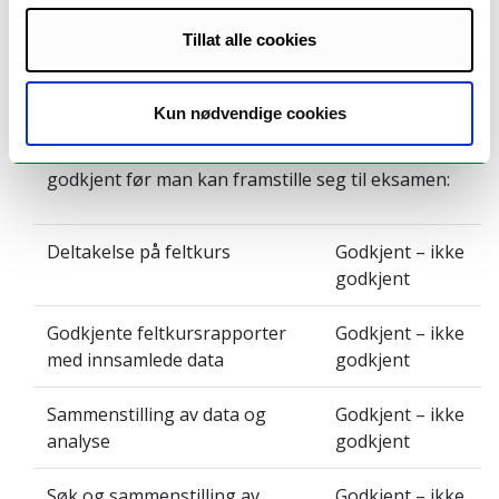
(Innlevering)
Tillat alle cookies
Obligatoriske arbeidskrav:
Kun nødvendige cookies
Følgende arbeidskrav må være gjennomført og
godkjent før man kan framstille seg til eksamen:
Deltakelse på feltkurs
Godkjent – ikke
godkjent
Godkjente feltkursrapporter
Godkjent – ikke
med innsamlede data
godkjent
Sammenstilling av data og
Godkjent – ikke
analyse
godkjent
Søk og sammenstilling av
Godkjent – ikke