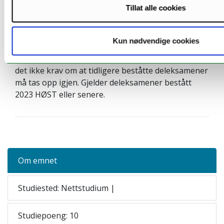
Kontinuasjonseksamen
Tillat alle cookies
Det arrangeres ikke kontinuasjonseksamen i
emnet.
Kun nødvendige cookies
Ved nytt eksamensforsøk (ny ordinær eksamen) er
det ikke krav om at tidligere beståtte deleksamener
må tas opp igjen. Gjelder deleksamener bestått
2023 HØST eller senere.
Om emnet
Studiested: Nettstudium |
Studiepoeng: 10