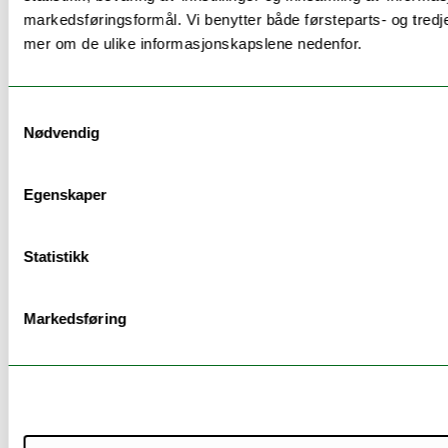
markedsføringsformål. Vi benytter både førsteparts- og tredj
mer om de ulike informasjonskapslene nedenfor.
Mer info om arbeidskrav
For å kunne framstille seg til eksamen må seks av
Samtykkevalg
Nødvendig
ni innleveringer være besvart og godkjent.
Egenskaper
Mer info om vurderingsform
Statistikk
oppgave
Markedsføring
Individuell semesteroppgave på 1800 - 2200 ord.