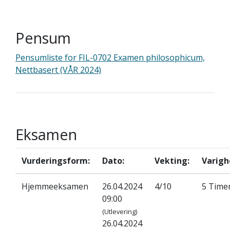
Pensum
Pensumliste for FIL-0702 Examen philosophicum,
Nettbasert (VÅR 2024)
Eksamen
Vurderingsform:
Dato:
Vekting:
Varigh
Hjemmeeksamen
26.04.2024
4/10
5 Time
09:00
(Utlevering)
26.04.2024