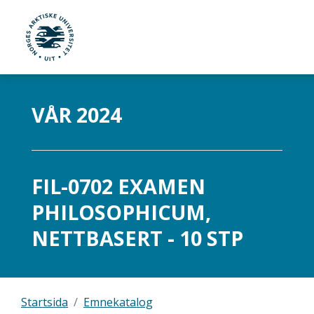
UiT Norges arktiske universitet
Gå til hovedinnhold
VÅR 2024
FIL-0702 EXAMEN
PHILOSOPHICUM,
NETTBASERT - 10 STP
Startsida
Emnekatalog