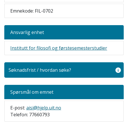
Emnekode: FIL-0702
Ansvarlig enhet
Institutt for filosofi og førstesemesterstudier
Søknadsfrist / hvordan søke?
Spørsmål om emnet
E-post:
aisi@hjelp.uit.no
Telefon: 77660793