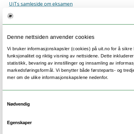
UiTs samleside om eksamen
Mer info om arbeidskrav
Denne nettsiden anvender cookies
Arbeidskrav, høst: 10 obligatoriske innleveringer
Vi bruker informasjonskapsler (cookies) på uit.no for å sikre
fra høstsemesteret.
funksjonalitet og riktig visning av nettsidene. Dette inkludere
Arbeidskrav, vår: 10 obligatoriske innleveringer fra
statistikk, bevaring av innstillinger og innsamling av informas
vårsemesteret.
markedsføringsformål. Vi benytter både førsteparts- og tredj
mer om de ulike informasjonskapslene nedenfor.
Samtykkevalg
Nødvendig
Kontinuasjonseksamen
Det gis rett til kontinuasjon for begge
Egenskaper
deleksamenene.