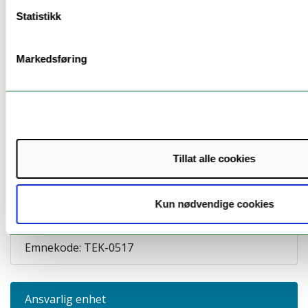
Det er ikke krav om at begge deleksamenene som
Statistikk
inngår i vurderingen av endelig karakter, skal tas
opp igjen ved eventuelt nytt eksamensforsøk.
Markedsføring
Om emnet
Tillat alle cookies
Studiested: Tromsø |
Kun nødvendige cookies
Studiepoeng: 0
Emnekode: TEK-0517
Ansvarlig enhet