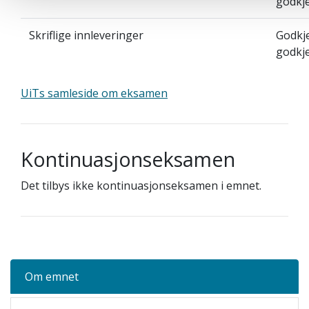
godkj
Skriflige innleveringer
Godkje
godkj
UiTs samleside om eksamen
Kontinuasjonseksamen
Det tilbys ikke kontinuasjonseksamen i emnet.
Om emnet