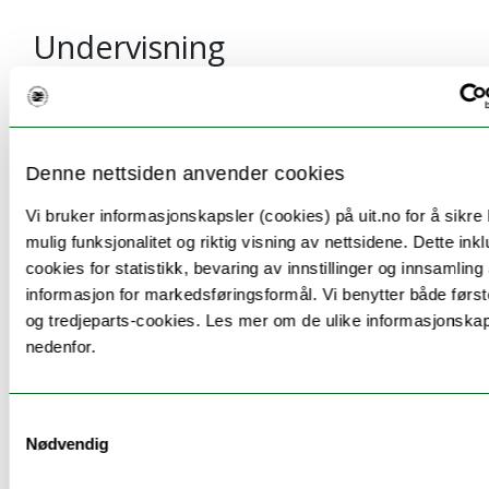
Undervisning
Forelesninger: 30 timer, Kollokvier: 30 timer,
Lab.veiledning: 30 timer. Emnet gis hver høst. Ett
semesters varighet.
Denne nettsiden anvender cookies
Vi bruker informasjonskapsler (cookies) på uit.no for å sikre
mulig funksjonalitet og riktig visning av nettsidene. Dette ink
Pensum
cookies for statistikk, bevaring av innstillinger og innsamling
informasjon for markedsføringsformål. Vi benytter både først
Pensumliste for INF-1100 Innføring i
og tredjeparts-cookies. Les mer om de ulike informasjonska
programmering og datamaskiners virkemåte- H23
nedenfor.
Samtykkevalg
Nødvendig
Eksamen