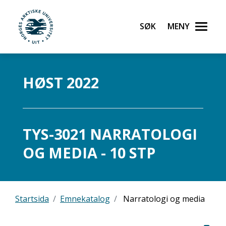
Søk
Meny
UiT Norges arktiske universitet
Gå til hovedinnhold
HØST 2022
TYS-3021 NARRATOLOGI
OG MEDIA - 10 STP
Startsida
Emnekatalog
Narratologi og media