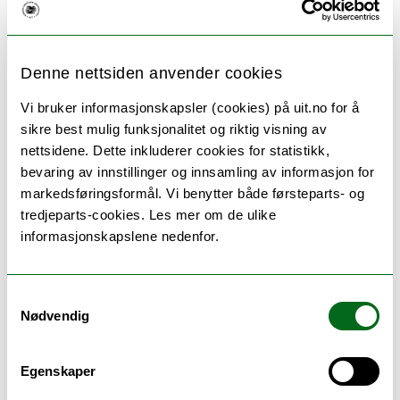
Pensum
Denne nettsiden anvender cookies
Pensumliste for TYS-3021 Narratologi og media
Vi bruker informasjonskapsler (cookies) på uit.no for å
(HØST 2022)
sikre best mulig funksjonalitet og riktig visning av
nettsidene. Dette inkluderer cookies for statistikk,
bevaring av innstillinger og innsamling av informasjon for
markedsføringsformål. Vi benytter både førsteparts- og
tredjeparts-cookies. Les mer om de ulike
Eksamen
informasjonskapslene nedenfor.
Vurderingsform:
Dato:
Karakterskala:
Samtykkevalg
Nødvendig
Oppgave
08.12.2022
A–E, stryk F
13:00
(Innlevering)
Egenskaper