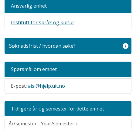
Ansvarlig enhet
Institutt for språk og kultur
Søknadsfrist / hvordan søke?
Spørsmål om emnet
E-post:
aisi@hjelp.uit.no
Tidligere år og semester for dette emnet