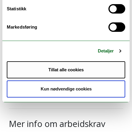
Statistikk
Obligatoriske arbeidskrav:
Følgende arbeidskrav må være gjennomført og
Markedsføring
godkjent før man kan framstille seg til eksamen:
Muntlig framlegg
Godkjent – ikke
Detaljer
godkjent
Tillat alle cookies
Skriftlig oppgave
Godkjent – ikke
godkjent
Kun nødvendige cookies
UiTs samleside om eksamen
Mer info om arbeidskrav