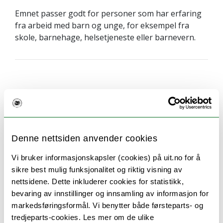
Emnet passer godt for personer som har erfaring
fra arbeid med barn og unge, for eksempel fra
skole, barnehage, helsetjeneste eller barnevern.
Hva lærer du
Etter bestått emne skal studentene ha følgende
læringsresultat:
Denne nettsiden anvender cookies
Kunnskap og forståelse:
Vi bruker informasjonskapsler (cookies) på uit.no for å
sikre best mulig funksjonalitet og riktig visning av
Studenten skal kjenne til ulike modeller for
nettsidene. Dette inkluderer cookies for statistikk,
forebygging blant barn og unge og ha
bevaring av innstillinger og innsamling av informasjon for
kunnskap om relevant teori og empiri om
markedsføringsformål. Vi benytter både førsteparts- og
sentrale faktorer (både risiko og beskyttende)
tredjeparts-cookies. Les mer om de ulike
av betydning for barn og unges psykiske