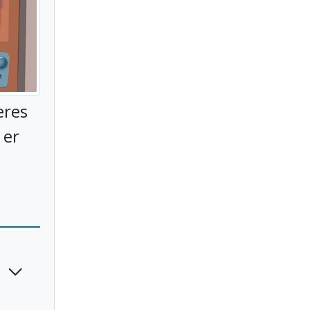
eres
 er