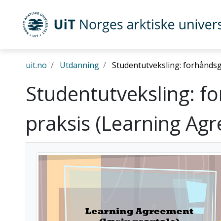
UiT Norges arktiske universitet
uit.no
Utdanning
Studentutveksling: forhåndsg
Gå til hovedinnhold
Studentutveksling: f
praksis (Learning Ag