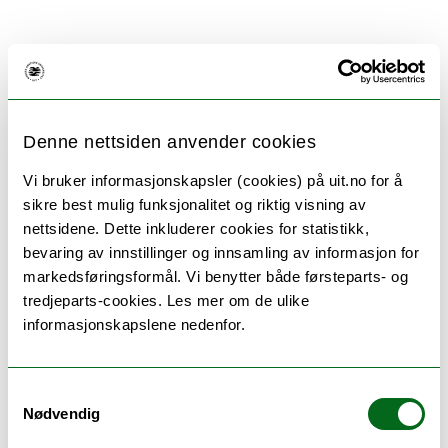
Ta kontakt så tidlig som mulig dersom du lurer på
noe. Ingen henvendelse er for stor eller for liten.
Studentombudet avgjør selv om ombudet kan være
behjelpelig med en henvendelse eller ikke. Dersom
Denne nettsiden anvender cookies
Studentombudet ikke kan bistå deg i din sak, vil du
Vi bruker informasjonskapsler (cookies) på uit.no for å
få hjelp til å finne veien videre.
sikre best mulig funksjonalitet og riktig visning av
Kontakt Studentombudet
nettsidene. Dette inkluderer cookies for statistikk,
bevaring av innstillinger og innsamling av informasjon for
Tlf: 776 44 646
markedsføringsformål. Vi benytter både førsteparts- og
tredjeparts-cookies. Les mer om de ulike
studentombudet@uit.no
informasjonskapslene nedenfor.
Legg gjerne ved en kort beskrivelse om hva
henvendelsen gjelder. Unngå sensitiv informasjon.
Samtykkevalg
Alle henvendelser vil bli besvart fortløpende, og vi
Nødvendig
avtaler nærmere sted og tidspunkt for et møte.