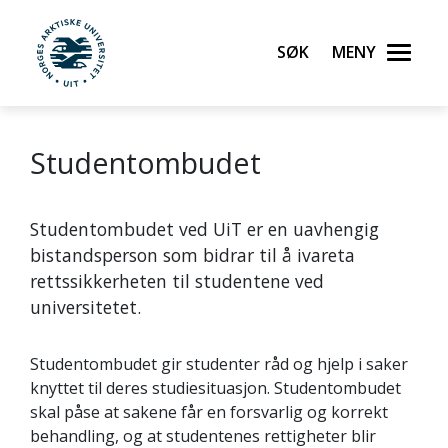
Søk
Meny
UiT Norges arktiske universitet
Studentombudet
Gå til hovedinnhold
Studentombudet ved UiT er en uavhengig
bistandsperson som bidrar til å ivareta
rettssikkerheten til studentene ved
universitetet.
Studentombudet gir studenter råd og hjelp i saker
knyttet til deres studiesituasjon. Studentombudet
skal påse at sakene får en forsvarlig og korrekt
behandling, og at studentenes rettigheter blir