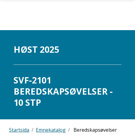
Gå til hovedinnhold
HØST 2025
SVF-2101
BEREDSKAPSØVELSER -
10 STP
Startsida
Emnekatalog
Beredskapsøvelser