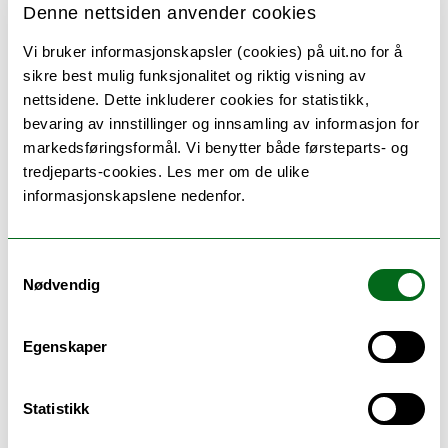
Denne nettsiden anvender cookies
Undervisnings- og
Vi bruker informasjonskapsler (cookies) på uit.no for å
eksamensspråk
sikre best mulig funksjonalitet og riktig visning av
nettsidene. Dette inkluderer cookies for statistikk,
Norsk
bevaring av innstillinger og innsamling av informasjon for
markedsføringsformål. Vi benytter både førsteparts- og
tredjeparts-cookies. Les mer om de ulike
informasjonskapslene nedenfor.
Undervisning
Samtykkevalg
Nødvendig
36 timer forelesninger, 16 timer gruppearbeid og
praktiske øvelser. Obligatorisk øvelsesrapport.
Egenskaper
Emnet kan bli undervist på engelsk.
Statistikk