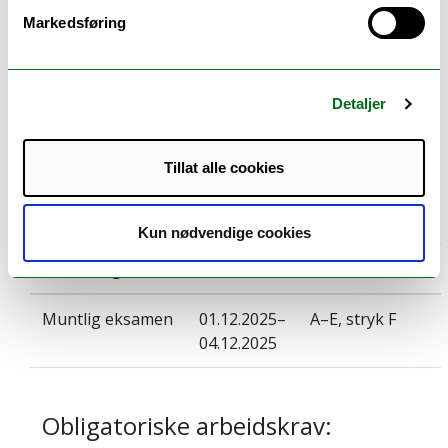
Pensum
Markedsføring
Pensumliste for SVF-2101 Beredskapsøvelser -
HØST 2025
Detaljer
Tillat alle cookies
Eksamen
Kun nødvendige cookies
Vurderingsform:
Dato:
Karakterskala:
Muntlig eksamen
01.12.2025–
A–E, stryk F
04.12.2025
Obligatoriske arbeidskrav: