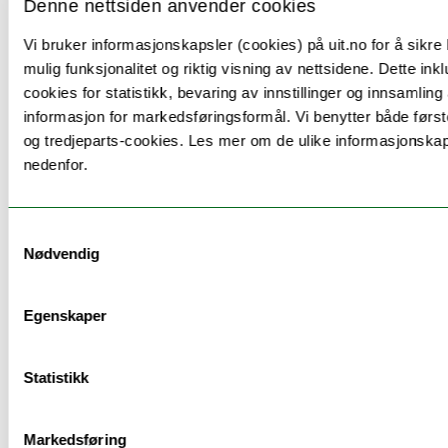
Denne nettsiden anvender cookies
Vi bruker informasjonskapsler (cookies) på uit.no for å sikre
mulig funksjonalitet og riktig visning av nettsidene. Dette ink
cookies for statistikk, bevaring av innstillinger og innsamling
Information to incoming
informasjon for markedsføringsformål. Vi benytter både først
og tredjeparts-cookies. Les mer om de ulike informasjonska
exchange students
nedenfor.
This course is open to incoming exchange
students.
Samtykkevalg
Nødvendig
Study Level:
Bachelor’s
Admission Prerequisites
Egenskaper
There are no academic prerequisites required to
include this module in your Learning Agreement.
Statistikk
For details on
how to apply for exchange
,
course
selection guidelines
, or to
contact the Incoming
Admissions Team
, please visit:
Admissions for
Markedsføring