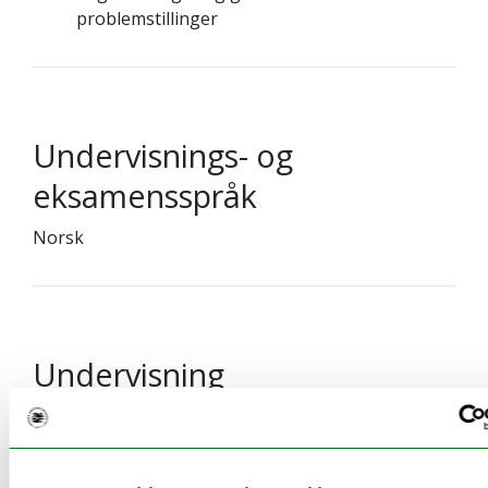
problemstillinger
Undervisnings- og
eksamensspråk
Norsk
Undervisning
Det gis ti forelesninger og syv seminarer à to timer.
Emnet har fysisk undervisning i Tromsø,
forelesninger blir tatt opp digitalt (ikke seminarer).