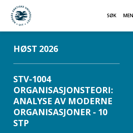
Søk
UiT Norges arktiske universitet
Gå til hovedinnhold
HØST 2026
STV-1004
ORGANISASJONSTEORI:
ANALYSE AV MODERNE
ORGANISASJONER - 10
STP