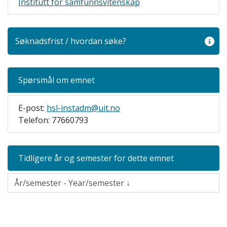
Institutt for samfunnsvitenskap
Søknadsfrist / hvordan søke?
Spørsmål om emnet
E-post:
hsl-instadm@uit.no
Telefon: 77660793
Tidligere år og semester for dette emnet