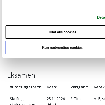
Student Exchange
.
Deta
Tillat alle cookies
Timeplan
Se timeplan
Kun nødvendige cookies
Eksamen
Vurderingsform:
Dato:
Varighet:
Karak
Skriftlig
25.11.2026
6 Timer
A–E, s
skoleeksamen
09:00