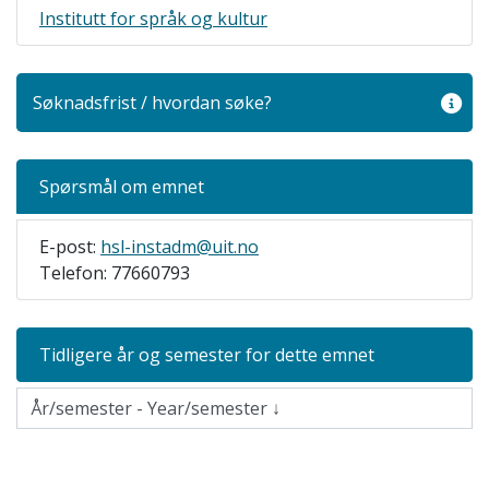
Institutt for språk og kultur
Søknadsfrist / hvordan søke?
Spørsmål om emnet
E-post:
hsl-instadm@uit.no
Telefon: 77660793
Tidligere år og semester for dette emnet