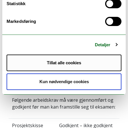
Se timeplan
Statistikk
Markedsføring
Eksamen
Detaljer
Vurderingsform:
Karakterskala:
Tillat alle cookies
Oppgave
A–E, stryk F
Kun nødvendige cookies
Obligatoriske arbeidskrav:
Følgende arbeidskrav må være gjennomført og
godkjent før man kan framstille seg til eksamen:
Prosjektskisse
Godkjent – ikke godkjent