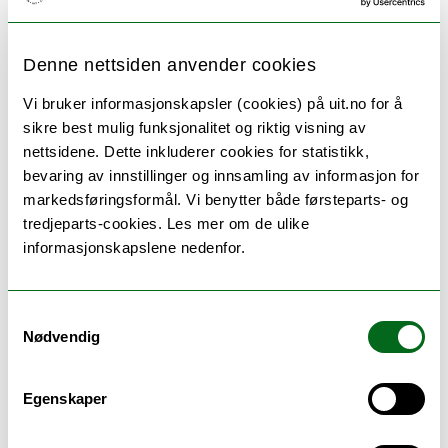
kombinasjon av et faglig og fagdidaktisk tema som
gjør dette nødvendig, og en hovedveileder ikke kan
Denne nettsiden anvender cookies
dekke begge deler. Veiledning gis individuelt, og i
enkelte tilfeller også i grupper i form av
Vi bruker informasjonskapsler (cookies) på uit.no for å
avhandlingsseminarer e.l.
sikre best mulig funksjonalitet og riktig visning av
nettsidene. Dette inkluderer cookies for statistikk,
Kvalitetssikring av emnet:
bevaring av innstillinger og innsamling av informasjon for
Alle emner evalueres en gang i løpet av
markedsføringsformål. Vi benytter både førsteparts- og
programperioden. Studieprogramleder avgjør
tredjeparts-cookies. Les mer om de ulike
hvilke emner som skal evalueres av studenter og
informasjonskapslene nedenfor.
lærer per år.
Samtykkevalg
Nødvendig
Egenskaper
Timeplan