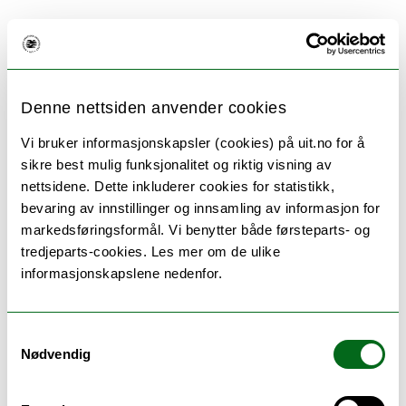
Undervisning
De viktigste arbeidsformene i emnet er
Denne nettsiden anvender cookies
observasjon og dokumentasjon av egen praksis,
Vi bruker informasjonskapsler (cookies) på uit.no for å
FoU-seminar og skriveverksted. Emnet forutsetter
sikre best mulig funksjonalitet og riktig visning av
også selvstudium av utvalgt litteratur om det valgte
nettsidene. Dette inkluderer cookies for statistikk,
fagdidaktiske temaet i FoU-oppgaven. Studentene
bevaring av innstillinger og innsamling av informasjon for
skal ha en muntlig presentasjon av prosjektet med
markedsføringsformål. Vi benytter både førsteparts- og
støtte i poster.
tredjeparts-cookies. Les mer om de ulike
Undervisning i emnet foregår i hovedsak i PEL og
informasjonskapslene nedenfor.
studentenes undervisningsfag.
Kvalitetssikring av emnet
Samtykkevalg
Nødvendig
Emnet evalueres i henhold til instituttets
retningslinjer