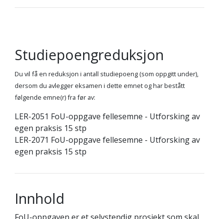
Studiepoengreduksjon
Du vil få en reduksjon i antall studiepoeng (som oppgitt under),
dersom du avlegger eksamen i dette emnet og har bestått
følgende emne(r) fra før av:
LER-2051 FoU-oppgave fellesemne - Utforsking av
egen praksis 15 stp
LER-2071 FoU-oppgave fellesemne - Utforsking av
egen praksis 15 stp
Innhold
FoU-oppgaven er et selvstendig prosjekt som skal