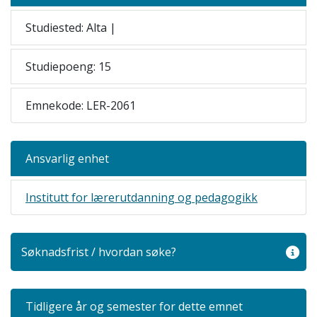
Studiested: Alta |
Studiepoeng: 15
Emnekode: LER-2061
Ansvarlig enhet
Institutt for lærerutdanning og pedagogikk
Søknadsfrist / hvordan søke?
Tidligere år og semester for dette emnet