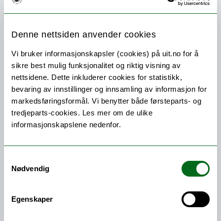
Nedenfor kan du se eksempler på undervisere som
de siste årene har vært tilknyttet kurs og
Denne nettsiden anvender cookies
undervisning ved Filmkunstskolen i Kabelvåg.
Eksterne undervisere vil variere fra semester til
Vi bruker informasjonskapsler (cookies) på uit.no for å
semester.
sikre best mulig funksjonalitet og riktig visning av
nettsidene. Dette inkluderer cookies for statistikk,
bevaring av innstillinger og innsamling av informasjon for
markedsføringsformål. Vi benytter både førsteparts- og
tredjeparts-cookies. Les mer om de ulike
informasjonskapslene nedenfor.
Undervisere
Samtykkevalg
Knut Åsdam/Professor
Nødvendig
Katya Sander/Professor
Guro Bruusgaard
/Universitetslektor
Egenskaper
Sille Storihle/
Universitetslektor