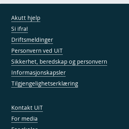
Lasse Marhaug
Akutt hjelp
Petra Bauer
Si ifra!
Anna Odell
Driftsmeldinger
Fijona Jonuzi
Personvern ved UiT
Marte Vold
Sikkerhet, beredskap og personvern
Leander Djønne
Informasjonskapsler
Wenche Mülheisen
Tilgjengelighetserklæring
Mariken Halle
Magnus Mork
Kontakt UiT
Alexander Rishaug
For media
Camille Norment