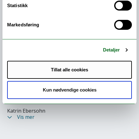
Statistikk
Camilla Figenschou/
Universitetslektor
Johan Grimonprez
Markedsføring
Joshua Oppenheimer
Marcus Lindeen
Detaljer
Åsa Sonjasdotter
Tillat alle cookies
Marius Dybvad
Cory Arcangel
Kun nødvendige cookies
Susanne Sachsse
Katrin Ebersohn
Vis mer
Mira Adoumier
Daisuke Kosugi