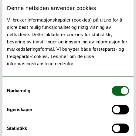
noe som betyr at hun ikke har en grad
Denne nettsiden anvender cookies
etter tre år, men må ta mastergraden på
fem år i ett. Med en master i romfysikk
Vi bruker informasjonskapsler (cookies) på uit.no for å
sikre best mulig funksjonalitet og riktig visning av
har man mange muligheter og Aurora
nettsidene. Dette inkluderer cookies for statistikk,
stresser ikke med å bestemme seg helt
bevaring av innstillinger og innsamling av informasjon for
enda.
markedsføringsformål. Vi benytter både førsteparts- og
tredjeparts-cookies. Les mer om de ulike
-
Jeg tror det blir lettere å bestemme seg
informasjonskapslene nedenfor.
etter at vi har hatt fagene som er mer
relatert til romfysikk, da blir det nok
lettere å finne ut hva man trives best med.
Samtykkevalg
Nødvendig
Romfysikk gir en sivilingeniørgrad, så jeg
føler meg ganske trygg på at jeg har
mange muligheter i arbeidslivet.
Egenskaper
Innenfor romfysikk forteller Aurora at
Statistikk
man kan jobbe med rakettforskning, eller