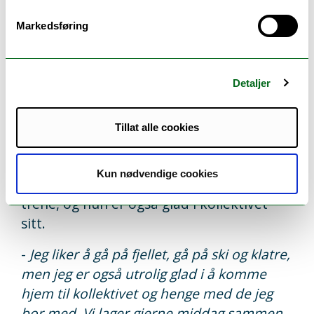
annen forskning. Man kan jobbe i private
Markedsføring
bedrifter, i det offentlige, med fysikk og
eller matematikk. Man kan jobbe i KSAT
eller Norsk satellitt service, og til og med i
Detaljer
Telenor.
Tillat alle cookies
Tromsø som kulturmekka
Kun nødvendige cookies
Når hun ikke studerer er Aurora glad i å
trene, og hun er også glad i kollektivet
sitt.
-
Jeg liker å gå på fjellet, gå på ski og klatre,
men jeg er også utrolig glad i å komme
hjem til kollektivet og henge med de jeg
bor med. Vi lager gjerne middag sammen