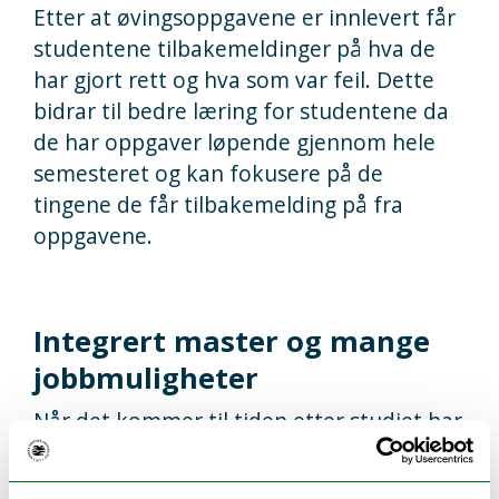
Etter at øvingsoppgavene er innlevert får
studentene tilbakemeldinger på hva de
har gjort rett og hva som var feil. Dette
bidrar til bedre læring for studentene da
de har oppgaver løpende gjennom hele
semesteret og kan fokusere på de
tingene de får tilbakemelding på fra
oppgavene.
Integrert master og mange
jobbmuligheter
Når det kommer til tiden etter studiet har
hun ikke helt bestemt seg for hva hun vil
gjøre. Romfysikk er en
integrert master
,