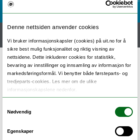
Denne nettsiden anvender cookies
Hjem
Research
Group members
Research Collaborations
Publications
Outreach
Vi bruker informasjonskapsler (cookies) på uit.no for å
sikre best mulig funksjonalitet og riktig visning av
nettsidene. Dette inkluderer cookies for statistikk,
bevaring av innstillinger og innsamling av informasjon for
We are hosting Master,
markedsføringsformål. Vi benytter både førsteparts- og
Bachelor and Erasmus
tredjeparts-cookies. Les mer om de ulike
informasjonskapslene nedenfor.
students
Samtykkevalg
Nødvendig
Are you intersted in hands-on experience in
microbiology, biochemistry and or structural
Egenskaper
biology?