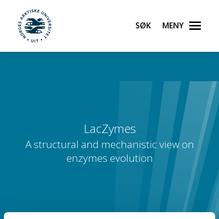
Søk
Meny
UiT Norges arktiske universitet
Gå til hovedinnhold
LacZymes
A structural and mechanistic view on
enzymes evolution