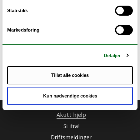
Statistikk
Just send us an Email:
Christopher Fröhlich,
christopher.frohlich@uit.no
Markedsføring
Detaljer
Ansvarlig for siden:
Frøhlich, Christopher
Tillat alle cookies
Sist oppdatert: 19.06.2026 15:41
Kun nødvendige cookies
Akutt hjelp
Si ifra!
Driftsmeldinger