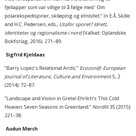
fjellapper som var villige til å følge med.' Om
polarekspedisjoner, skiløping og etnisitet." In E.Å. Skille
and H.C. Pedersen, eds.,
Utafor sporet? Idrett,
identiteter og regionalisme i nord
(Vallset: Oplandske
Bokforlag, 2016). 271–89.
Sigfrid Kjeldaas
"Barry Lopez's Relational Arctic."
Ecozon@: European
Journal of Literature, Culture and Environment
5, 2
(2014): 72–87.
"Landscape and Vision in Gretel Ehrlich's This Cold
Heaven: Seven Seasons in Greenland."
Nordlit
35 (2015):
221–38.
Audun Mørch