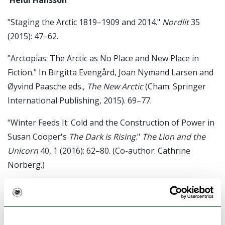
Heidi Hansson
"Staging the Arctic 1819–1909 and 2014."
Nordlit
35
(2015): 47–62.
"Arctopias: The Arctic as No Place and New Place in
Fiction." In Birgitta Evengård, Joan Nymand Larsen and
Øyvind Paasche eds.,
The New Arctic
(Cham: Springer
International Publishing, 2015). 69–77.
"Winter Feeds It: Cold and the Construction of Power in
Susan Cooper's
The Dark is Rising
."
The Lion and the
Unicorn
40, 1 (2016): 62–80. (Co-author: Cathrine
Norberg.)
Elin Haugdal
"Campus Breivika – et regionalistisk landskap i
endring." In Jérémie McGowan og Nina Berre eds.,