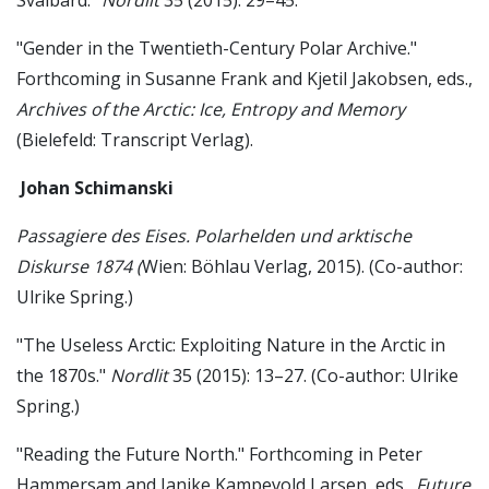
Svalbard."
Nordlit
35 (2015): 29–45.
"Gender in the Twentieth-Century Polar Archive."
Forthcoming in Susanne Frank and Kjetil Jakobsen, eds.,
Archives of the Arctic: Ice, Entropy and Memory
(Bielefeld: Transcript Verlag).
Johan Schimanski
Passagiere des Eises. Polarhelden und arktische
Diskurse 1874 (
Wien: Böhlau Verlag, 2015). (Co-author:
Ulrike Spring.)
"The Useless Arctic: Exploiting Nature in the Arctic in
the 1870s."
Nordlit
35 (2015): 13–27. (Co-author: Ulrike
Spring.)
"Reading the Future North." Forthcoming in Peter
Hammersam and Janike Kampevold Larsen, eds.,
Future