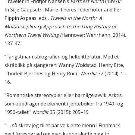
Traveler in Fridtjof Nansen’s
Farthest North
(1897)."
In Silje Gaupseth, Marie-Theres Federhofer and Per
Pippin Aspaas, eds.,
Travels in the North: A
Multidisciplinary Approach to the Long History of
Northern Travel Writing (
Hannover: Wehrhahn, 2014).
137-47.
”Fangstmannsbiografien og heltelitteratur. Med et
skråblikk på sjangeren: Wanny Woldstad, Henry Ette,
Thorleif Bjertnes og Henry Rudi.”
Nordlit
32 (2014): 1–
16.
"Romantiske stereotypier eller barnlige avvik. Arktis
som oppdragende element i jentebøker fra 1940- og
1950-tallet."
Nordlit
35 (2015): 205–19.
"'… så skrev jeg til et par velkjente menn i Finnmark
med forespørsel om man kunne skaffe meg to