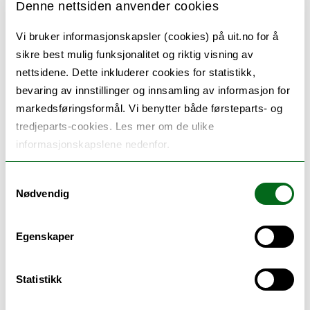
Denne nettsiden anvender cookies
Arkitekturårbok 2013
(Oslo: Pax Forlag, 2013). 80-99.
Vi bruker informasjonskapsler (cookies) på uit.no for å
"Landemerker og stedsidentitet." In Hanne Hammer
sikre best mulig funksjonalitet og riktig visning av
Stien ed.,
Vit at jeg elsker deg – om kunst og sted
nettsidene. Dette inkluderer cookies for statistikk,
(Stamsund: Orkana Akademisk, 2014). 100–9.
bevaring av innstillinger og innsamling av informasjon for
markedsføringsformål. Vi benytter både førsteparts- og
"Boligblokker i hardt klima. Hesteskoblokka i
tredjeparts-cookies. Les mer om de ulike
Hammerfest og Ormen långe i Svappavaara."
Nordlit
36
informasjonskapslene nedenfor.
(2015): 79–106.
Samtykkevalg
Renée Hulan
Nødvendig
"
Les lieux d’oubli
: The Forgotten North in Canadian
Literature.” In Eleanor Ty and Cynthia Sugars,
Egenskaper
eds.,
Canadian Literature and Cultural Memory
(Toronto: Oxford University Press, 2014). 53-67.
Statistikk
"
Terror and Erebus
by Gwendolyn MacEwan: White