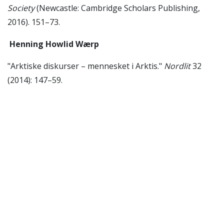
Society
(Newcastle: Cambridge Scholars Publishing,
2016). 151–73.
Henning Howlid Wærp
"Arktiske diskurser – mennesket i Arktis."
Nordlit
32
(2014): 147–59.
"Ishavsromanen som sjanger. – Om Lars Hansens
I
Spitsbergens vold
(1926)."
Norsk litterær årbok
(2014).
"Mordet som ble avlyst på grunn av en
naturopplevelse. Om Anne B. Ragdes
Zona Frigida
(1995)" In Henning Howlid Wærp and Hans Kristian
Rustad, eds.,
Fra Wergeland til Knausgård. Lesninger i
nordisk litteratur (
Trondheim: Akademika forlag, 2014).
401–12.