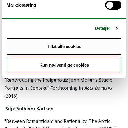
Markedsføring
Technologies and the End of Science."
Nordlit
35 (2015):
123–35.
"Indigenizing the Bush Pilot in CBC's
Arctic Air
."
Detaljer
Forthcoming in
The Northern Review
.
Ingeborg Høvik
Tillat alle cookies
"Framing the Arctic: Recosidering Roald Amundsen's
Kun nødvendige cookies
Gjøa Expedition Imagery."
Nordlit
35 (2015): 137–60.
"Reporducing the Indigenous: John Møller's Studio
Portraits in Context." Forthcoming in
Acta Borealia
(2016).
Silje Solheim Karlsen
"Between Romanticism and Rationality: The Arctic