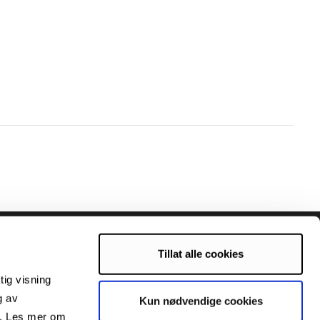
Tillat alle cookies
tig visning
g av
Kun nødvendige cookies
s. Les mer om