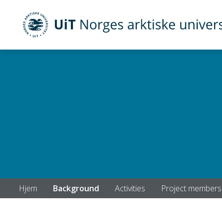
UiT Norges arktiske universitet
Gå til hovedinnhold
Hjem
Background
Activities
Project members