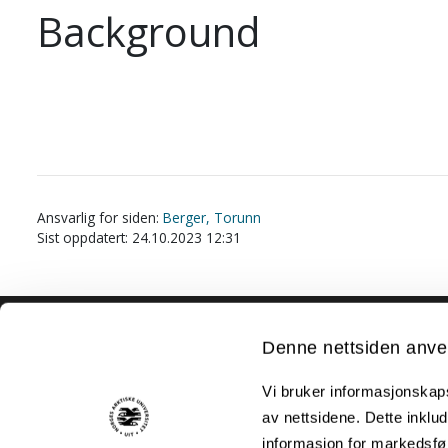
Background
Ansvarlig for siden:
Berger, Torunn
Sist oppdatert: 24.10.2023 12:31
Akutt hjelp
Denne nettsiden anve
Si ifra!
Vi bruker informasjonskapsl
Driftsmeldinger
av nettsidene. Dette inklud
informasjon for markedsfør