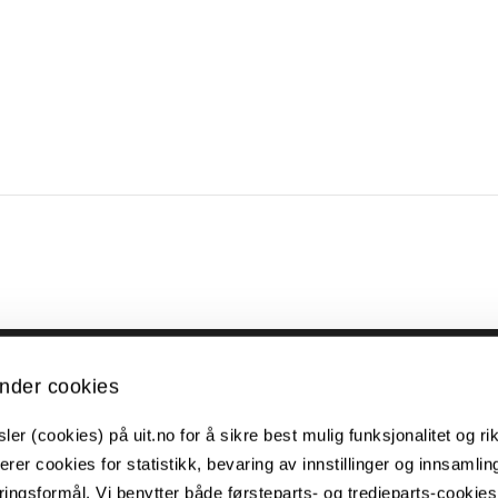
Kontakt UiT
nder cookies
For media
er (cookies) på uit.no for å sikre best mulig funksjonalitet og rik
For skoler
erer cookies for statistikk, bevaring av innstillinger og innsamlin
ingsformål. Vi benytter både førsteparts- og tredjeparts-cookie