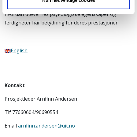
Kun nødvendige cookies
idrettspsykologi skal fremskaffe mer kunnskap om
hvordan utøvernes psykologiske egenskaper og
ferdigheter har betydning for deres prestasjoner
English
Kontakt
Prosjektleder Arnfinn Andersen
Tlf 77660604/90690554
Email
arnfinn.andersen@uit.no