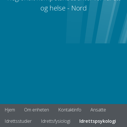
og helse - Nord
Hjem
Om enheten
Kontaktinfo
Ansatte
Idrettsstudier
Idrettsfysiologi
Idrettspsykologi