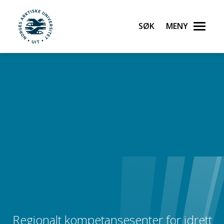
Søk
Meny
UiT Norges arktiske universitet
Gå til hovedinnhold
Regionalt kompetansesenter for idrett