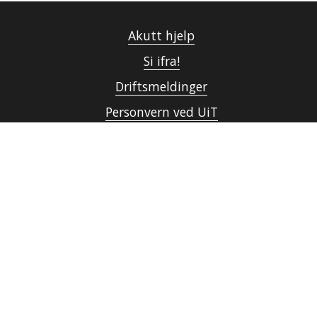
Akutt hjelp
Si ifra!
Driftsmeldinger
Personvern ved UiT
Sikkerhet, beredskap og personvern
Informasjonskapsler
Tilgjengelighetserklæring
Kontakt UiT
For media
For skoler