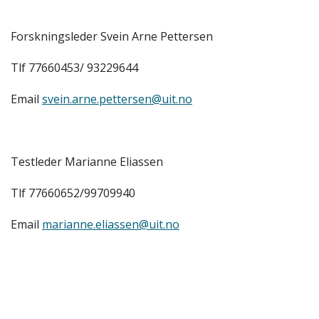
Forskningsleder Svein Arne Pettersen
Tlf 77660453/ 93229644
Email
svein.arne.pettersen@uit.no
Testleder Marianne Eliassen
Tlf 77660652/99709940
Email
marianne.eliassen@uit.no