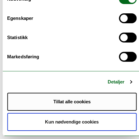
Lenker:
Egenskaper
https://uit.no/forskning/forskningsgrupper/grup
pe?p_document_id=354876
Statistikk
https://www.gyldendal.no/faglitteratur/medisin/pr
ofesjon/kvinnehjerter/p-169865-no/
https://soundcloud.com/observatorietpodcast/maj
Markedsføring
a-lisa-lochen
https://norske-podcaster.com/podcast/engler-og-
hormoner/114-kvinnehjertets-helse
Detaljer
Tillat alle cookies
Kun nødvendige cookies