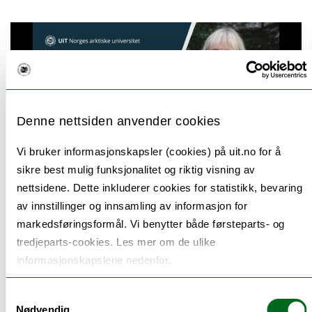
Gå til hovedinnhold
Denne nettsiden anvender cookies
Vi bruker informasjonskapsler (cookies) på uit.no for å
sikre best mulig funksjonalitet og riktig visning av
nettsidene. Dette inkluderer cookies for statistikk, bevaring
av innstillinger og innsamling av informasjon for
Maja-Lisa Løchen
markedsføringsformål. Vi benytter både førsteparts- og
tredjeparts-cookies. Les mer om de ulike
Kvinner og menns hjertesykdom er ulik. Hør Maja-Lisa
informasjonskapslene nedenfor.
Løchen fortelle hva blodtrykk er, hva risikofaktorene
for hjertesykdom er og hva du selv kan gjøre for å
Samtykkevalg
forebygge sykdom.
Nødvendig